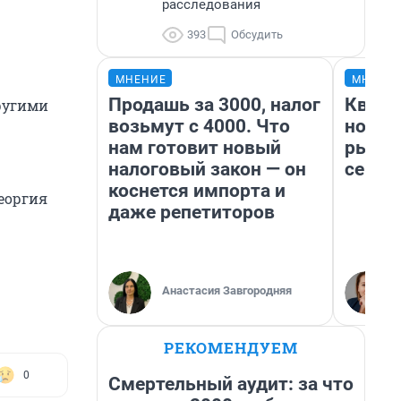
расследования
393
Обсудить
МНЕНИЕ
МНЕНИ
Продашь за 3000, налог
Кварт
ругими
возьмут с 4000. Что
но де
нам готовит новый
рынок
налоговый закон — он
сейча
коснется импорта и
еоргия
даже репетиторов
Анастасия Завгородняя
РЕКОМЕНДУЕМ
0
Смертельный аудит: за что