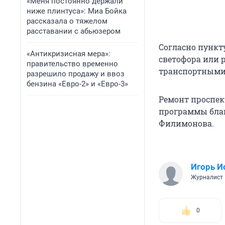
«Меня постоянно держали
ниже плинтуса»: Миа Бойка
рассказала о тяжелом
расставании с абьюзером
Согласно пункт
«Антикризисная мера»:
светофора или 
правительство временно
транспортными 
разрешило продажу и ввоз
бензина «Евро-2» и «Евро-3»
Ремонт проспек
программы благ
Филимонова.
Игорь И
Журналист
0