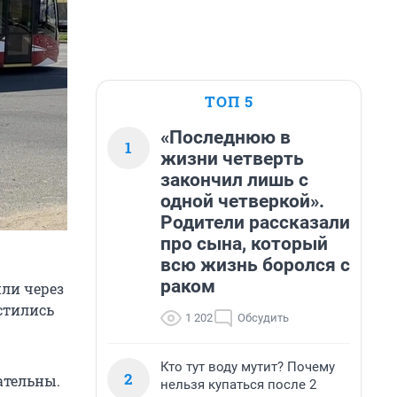
ТОП 5
«Последнюю в
1
жизни четверть
закончил лишь с
одной четверкой».
Родители рассказали
про сына, который
всю жизнь боролся с
раком
ли через
астились
1 202
Обсудить
Кто тут воду мутит? Почему
2
ательны.
нельзя купаться после 2