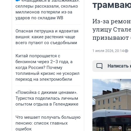
«Находимся в заложниках»:
трамваю
селлеры рассказали, сколько
миллионов потеряли из-за
ударов по складам WB
Из-за ремон
улицу Стале
Опасная петрушка и ядовитая
призывают 
вишня: какие растения чаще
всего путают со съедобными
1 июля 2026, 20:14
Китай попрощается с
бензином через 2–3 года, а
Написать
когда Россия? Почему
топливный кризис не ускорил
переход на электромобили
«Помойка с дикими ценами».
Туристка поделилась личным
опытом отдыха в Геленджике
Что мешает получать большую
пенсию: список главных
ошибок