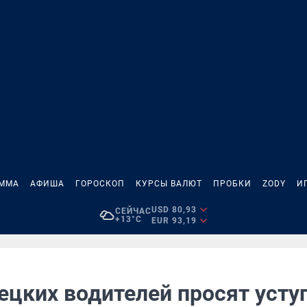
АММА
АФИША
ГОРОСКОП
КУРСЫ ВАЛЮТ
ПРОБКИ
ZODY
И
USD 80,93
СЕЙЧАС
+13°C
EUR 93,19
ецких водителей просят усту