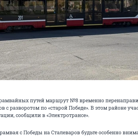
трамвайных путей маршрут №8 временно перенаправи
в с разворотом по «старой Победе». В этом районе уч
ации, сообщили в «Электротрансе».
трамвая с Победы на Сталеваров будьте особенно вним