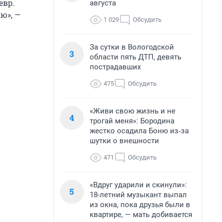
евр.
августа
ю», —
1 029
Обсудить
За сутки в Вологодской
3
области пять ДТП, девять
пострадавших
475
Обсудить
«Живи свою жизнь и не
4
трогай меня»: Бородина
жестко осадила Боню из‑за
шутки о внешности
471
Обсудить
«Вдруг ударили и скинули»:
5
18-летний музыкант выпал
из окна, пока друзья были в
квартире, — мать добивается