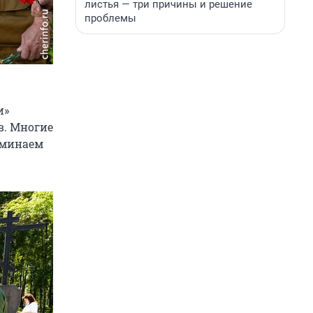
листья — три причины и решение
проблемы
и»
в. Многие
оминаем