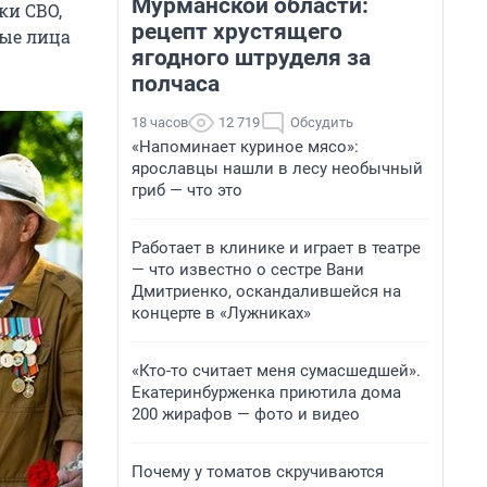
Мурманской области:
ки СВО,
рецепт хрустящего
ые лица
ягодного штруделя за
полчаса
18 часов
12 719
Обсудить
«Напоминает куриное мясо»:
ярославцы нашли в лесу необычный
гриб — что это
Работает в клинике и играет в театре
— что известно о сестре Вани
Дмитриенко, оскандалившейся на
концерте в «Лужниках»
«Кто-то считает меня сумасшедшей».
Екатеринбурженка приютила дома
200 жирафов — фото и видео
Почему у томатов скручиваются