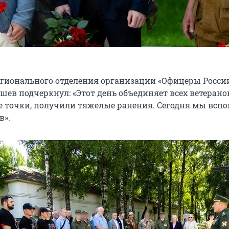
егионального отделения организации «Офицеры Росси
ев подчеркнул: «Этот день объединяет всех ветерано
 точки, получили тяжелые ранения. Сегодня мы всп
в».