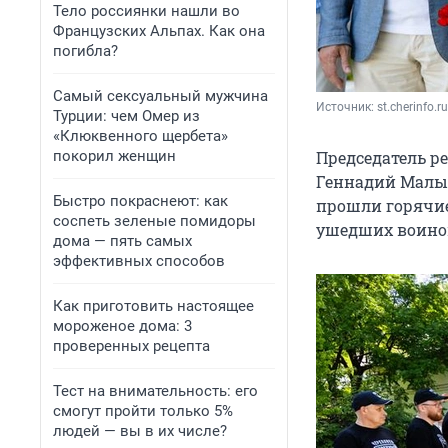
Тело россиянки нашли во
Французских Альпах. Как она
погибла?
Самый сексуальный мужчина
Источник: 
st.cherinfo.ru
Турции: чем Омер из
«Клюквенного щербета»
покорил женщин
Председатель р
Геннадий Малыш
Быстро покраснеют: как
прошли горячие
соспеть зеленые помидоры
ушедших воино
дома — пять самых
эффективных способов
Как приготовить настоящее
мороженое дома: 3
проверенных рецепта
Тест на внимательность: его
смогут пройти только 5%
людей — вы в их числе?