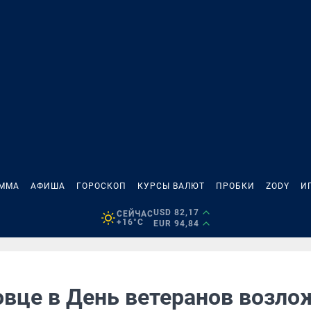
АММА
АФИША
ГОРОСКОП
КУРСЫ ВАЛЮТ
ПРОБКИ
ZODY
И
USD 82,17
СЕЙЧАС
+16°C
EUR 94,84
овце в День ветеранов возло