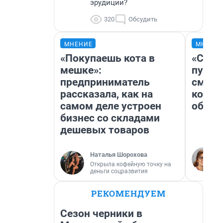
эрудиции?
320
Обсудить
МНЕНИЕ
МНЕНИ
«Покупаешь кота в
«Спут
мешке»:
пургу»
предприниматель
смерт
рассказала, как на
котор
самом деле устроен
обнар
бизнес со складами
дешевых товаров
Наталья Шорохова
Открыла кофейную точку на
деньги соцразвития
РЕКОМЕНДУЕМ
Сезон черники в