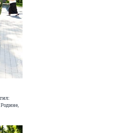
тил:
 Родине,