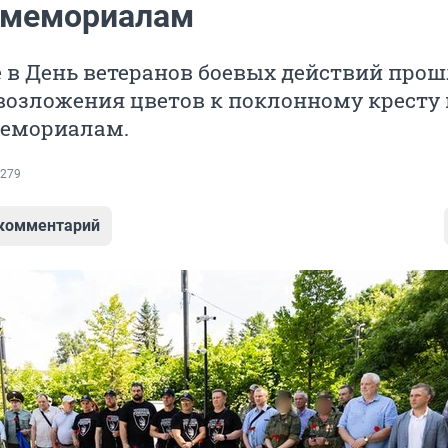
 мемориалам
 в День ветеранов боевых действий про
возложения цветов к поклонному кресту 
емориалам.
279
 комментарий