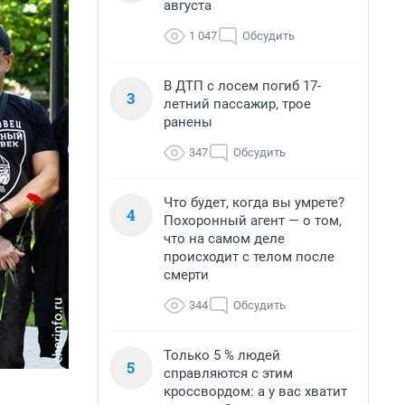
августа
1 047
Обсудить
В ДТП с лосем погиб 17-
3
летний пассажир, трое
ранены
347
Обсудить
Что будет, когда вы умрете?
4
Похоронный агент — о том,
что на самом деле
происходит с телом после
смерти
344
Обсудить
Только 5 % людей
5
справляются с этим
кроссвордом: а у вас хватит