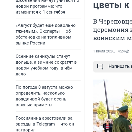
Школьники начнут учиться по
цветы к
новой программе: что
изменится с 1 сентября
В Череповце
«Август будет еще довольно
церемония 
тяжелым». Эксперты — об
воинским м
обстановке на топливном
рынке России
1 июля 2026, 14:24
Осенние каникулы станут
дольше, а зимние сократят в
Написать
новом учебном году: в чём
дело
По погоде 8 августа можно
определить, насколько
дождливой будет осень —
важные приметы
Россиянина арестовали за
звезды в Telegram — что он
натворил