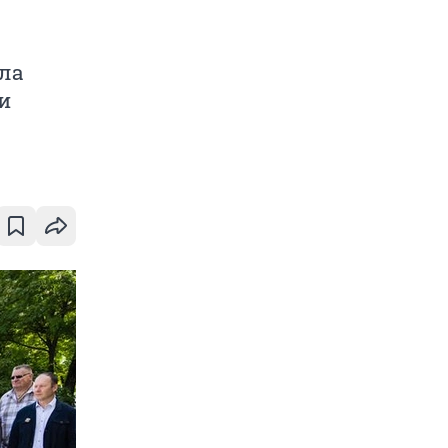
шла
и