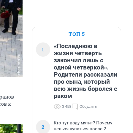
ТОП 5
«Последнюю в
1
жизни четверть
закончил лишь с
одной четверкой».
Родители рассказали
про сына, который
всю жизнь боролся с
раком
еранов
тов к
3 458
Обсудить
Кто тут воду мутит? Почему
2
нельзя купаться после 2