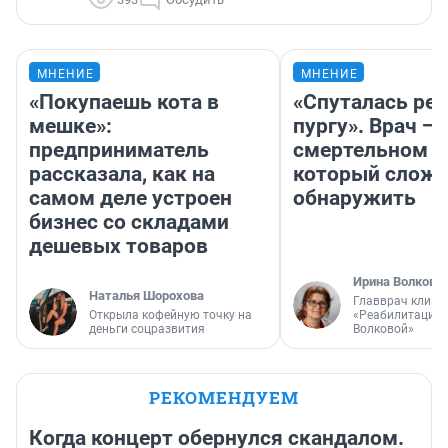
МНЕНИЕ
МНЕНИЕ
«Покупаешь кота в
«Спуталась реч
мешке»:
пургу». Врач — 
предприниматель
смертельном д
рассказала, как на
который слож
самом деле устроен
обнаружить
бизнес со складами
дешевых товаров
Ирина Волкова
Наталья Шорохова
Главврач клини
Открыла кофейную точку на
«Реабилитация 
деньги соцразвития
Волковой»
РЕКОМЕНДУЕМ
Когда концерт обернулся скандалом.