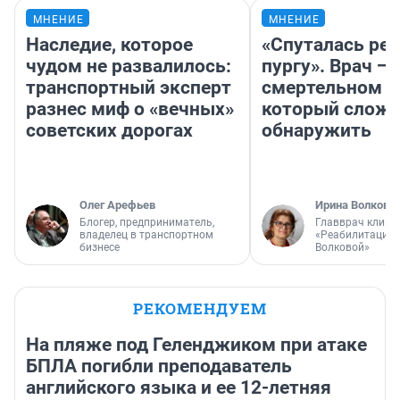
МНЕНИЕ
МНЕНИЕ
Наследие, которое
«Спуталась реч
чудом не развалилось:
пургу». Врач — 
транспортный эксперт
смертельном д
разнес миф о «вечных»
который слож
советских дорогах
обнаружить
Олег Арефьев
Ирина Волкова
Блогер, предприниматель,
Главврач клини
владелец в транспортном
«Реабилитация 
бизнесе
Волковой»
РЕКОМЕНДУЕМ
На пляже под Геленджиком при атаке
БПЛА погибли преподаватель
английского языка и ее 12-летняя