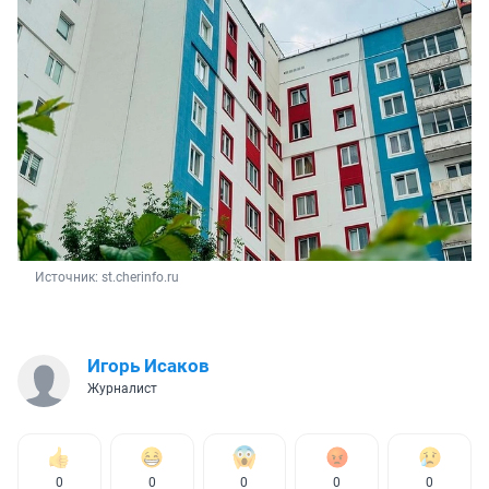
Источник: 
st.cherinfo.ru
Игорь Исаков
Журналист
0
0
0
0
0