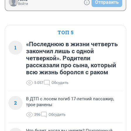
Отправить
Войти
ТОП 5
«Последнюю в жизни четверть
1
закончил лишь с одной
четверкой». Родители
рассказали про сына, который
всю жизнь боролся с раком
5 057
Обсудить
В ДТП с лосем погиб 17-летний пассажир,
2
трое ранены
396
Обсудить
Что будет, когда вы умрете? Похоронный