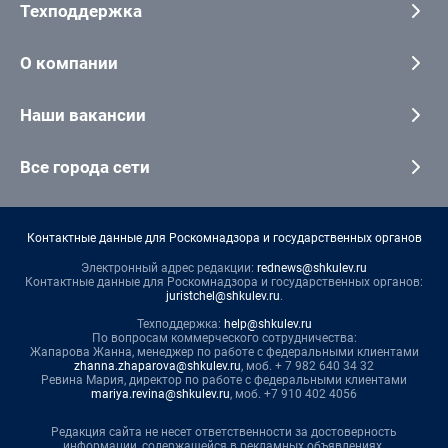
Техподдержка
О компании
Наши вакансии
Все города сети
Контактные данные для Роскомнадзора и государственных органов
Электронный адрес редакции:
rednews@shkulev.ru
Контактные данные для Роскомнадзора и государственных органов:
juristchel@shkulev.ru
.
Техподдержка:
help@shkulev.ru
По вопросам коммерческого сотрудничества:
Жапарова Жанна, менеджер по работе с федеральными клиентами
zhanna.zhaparova@shkulev.ru
, моб. + 7 982 640 34 32
Ревина Мария, директор по работе с федеральными клиентами
mariya.revina@shkulev.ru
, моб. +7 910 402 4056
Редакция сайта не несет ответственности за достоверность
информации, содержащейся в рекламных объявлениях.