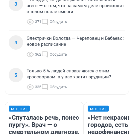
3
агент — о том, что на самом деле происходит
с телом после смерти
371
Обсудить
Электрички Вологда — Череповец и Бабаево:
4
новое расписание
362
Обсудить
Только 5 % людей справляются с этим
5
кроссвордом: а у вас хватит эрудиции?
335
Обсудить
МНЕНИЕ
МНЕНИЕ
«Спуталась речь, понес
«Нет некрасив
пургу». Врач — о
городов, есть
смертельном диагнозе,
недофинансиро