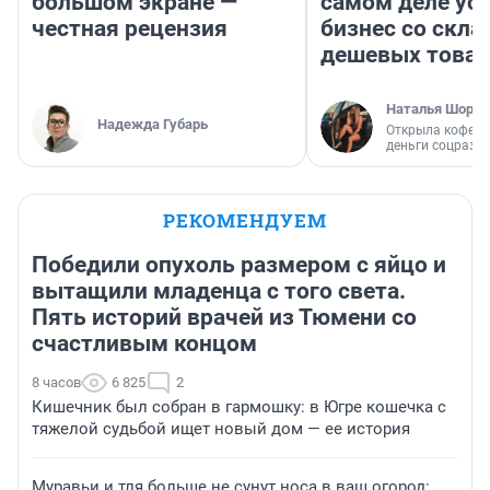
большом экране —
самом деле ус
честная рецензия
бизнес со скл
дешевых това
Наталья Шорох
Надежда Губарь
Открыла кофейн
деньги соцразв
РЕКОМЕНДУЕМ
Победили опухоль размером с яйцо и
вытащили младенца с того света.
Пять историй врачей из Тюмени со
счастливым концом
8 часов
6 825
2
Кишечник был собран в гармошку: в Югре кошечка с
тяжелой судьбой ищет новый дом — ее история
Муравьи и тля больше не сунут носа в ваш огород: