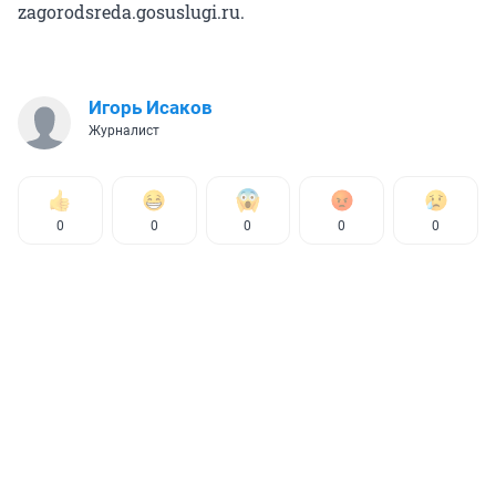
zagorodsreda.gosuslugi.ru.
Игорь Исаков
Журналист
0
0
0
0
0