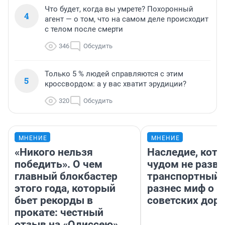
Что будет, когда вы умрете? Похоронный
4
агент — о том, что на самом деле происходит
с телом после смерти
346
Обсудить
Только 5 % людей справляются с этим
5
кроссвордом: а у вас хватит эрудиции?
320
Обсудить
МНЕНИЕ
МНЕНИЕ
«Никого нельзя
Наследие, кото
победить». О чем
чудом не разва
главный блокбастер
транспортный 
этого года, который
разнес миф о 
бьет рекорды в
советских доро
прокате: честный
отзыв на «Одиссею»