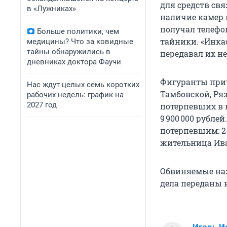
для средств свя
в «Лужниках»
наличие камер 
получал телефо
Больше политики, чем
тайники. «Инка
медицины? Что за ковидные
тайны обнаружились в
передавал их н
дневниках доктора Фаучи
Фигуранты при
Нас ждут целых семь коротких
Тамбовской, Ряз
рабочих недель: график на
2027 год
потерпевших в в
9 900 000 рубле
потерпевшим: 2 
жительница Ива
Обвиняемые нах
дела переданы в