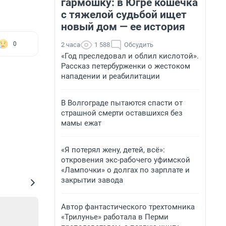
гармошку: в Югре кошечка
с тяжелой судьбой ищет
новый дом — ее история
0
2 часа
1 588
Обсудить
«Год преследовал и облил кислотой».
Рассказ петербурженки о жестоком
нападении и реабилитации
В Волгограде пытаются спасти от
страшной смерти оставшихся без
мамы ежат
«Я потерял жену, детей, всё»:
откровения экс-рабочего уфимской
«Лампочки» о долгах по зарплате и
закрытии завода
Автор фантастического трехтомника
«Трилунье» работала в Перми