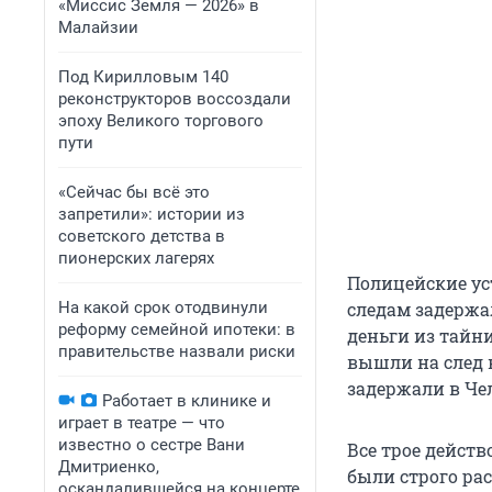
«Миссис Земля — 2026» в
Малайзии
Под Кирилловым 140
реконструкторов воссоздали
эпоху Великого торгового
пути
«Сейчас бы всё это
запретили»: истории из
советского детства в
пионерских лагерях
Полицейские ус
На какой срок отодвинули
следам задержа
реформу семейной ипотеки: в
деньги из тайни
правительстве назвали риски
вышли на след 
задержали в Че
Работает в клинике и
играет в театре — что
известно о сестре Вани
Все трое действ
Дмитриенко,
были строго ра
оскандалившейся на концерте