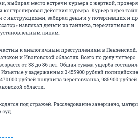
зи, выбирал место встречи курьера с жертвой, провер
и контролировал действия курьера. Курьер через тай
н с инструкциями, забирал деньги у потерпевших и пр
ссатор» извлекал деньги из тайника, пересчитывал и
еустановленным лицам.
частны к аналогичным преступлениям в Пензенской,
анской и Ивановской областях. Всего по делу четверо
озрасте от 38 до 86 лет. Общая сумма ущерба составил
й. Изъятые у задержанных 3 455 900 рублей полицейски
470 000 рублей получила череповчанка, 985 900 рублей
новской области.
одятся под стражей. Расследование завершено, мате
 суд.