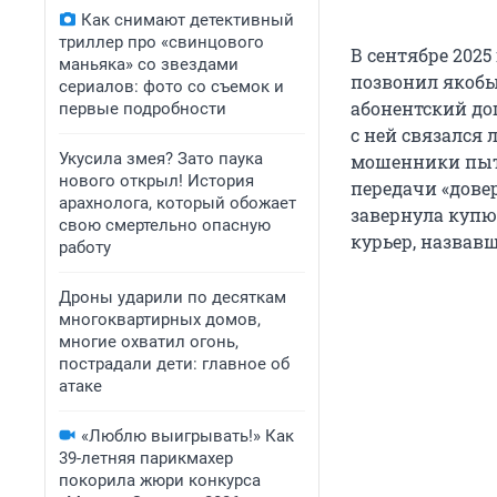
Как снимают детективный
триллер про «свинцового
В сентябре 2025
маньяка» со звездами
позвонил якобы
сериалов: фото со съемок и
абонентский до
первые подробности
с ней связался
Укусила змея? Зато паука
мошенники пыта
нового открыл! История
передачи «довер
арахнолога, который обожает
завернула купю
свою смертельно опасную
курьер, назвавш
работу
Дроны ударили по десяткам
многоквартирных домов,
многие охватил огонь,
пострадали дети: главное об
атаке
«Люблю выигрывать!» Как
39-летняя парикмахер
покорила жюри конкурса