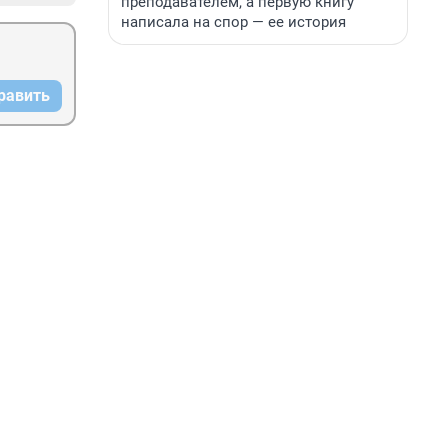
преподавателем, а первую книгу
написала на спор — ее история
равить