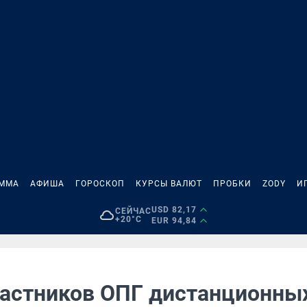
АММА
АФИША
ГОРОСКОП
КУРСЫ ВАЛЮТ
ПРОБКИ
ZODY
И
USD 82,17
СЕЙЧАС
+20°C
EUR 94,84
частников ОПГ дистанционны