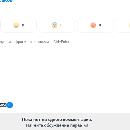
саков
0
0
0
ыделите фрагмент и нажмите Ctrl+Enter
ИИ
0
Пока нет ни одного комментария.
Начните обсуждение первым!