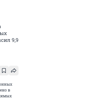
в
ных
сил 9,9
ионных
ено в
удимых