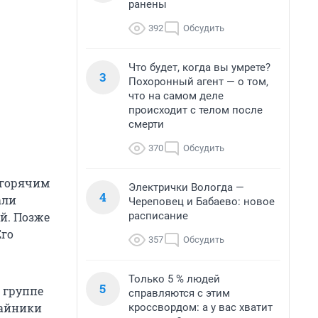
ранены
392
Обсудить
Что будет, когда вы умрете?
3
Похоронный агент — о том,
что на самом деле
происходит с телом после
смерти
370
Обсудить
 горячим
Электрички Вологда —
4
али
Череповец и Бабаево: новое
расписание
ей. Позже
Его
357
Обсудить
Только 5 % людей
5
 группе
справляются с этим
тайники
кроссвордом: а у вас хватит