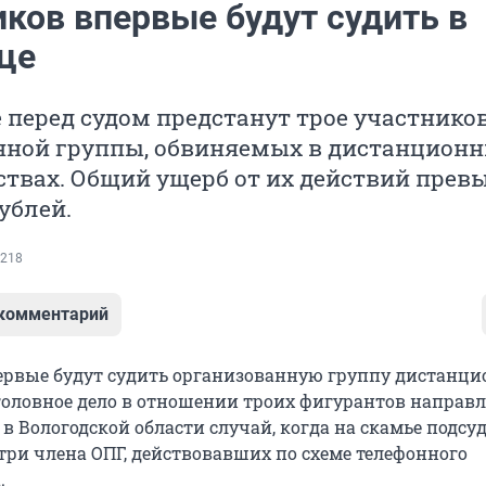
ков впервые будут судить в
це
 перед судом предстанут трое участнико
нной группы, обвиняемых в дистанцион
вах. Общий ущерб от их действий превы
ублей.
218
 комментарий
ервые будут судить организованную группу дистанц
оловное дело в отношении троих фигурантов направл
 в Вологодской области случай, когда на скамье подс
три члена ОПГ, действовавших по схеме телефонного
.