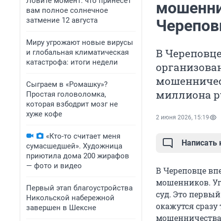
Ловите момент: что принесет
мошенни
вам полное солнечное
затмение 12 августа
Черепов
Миру угрожают новые вирусы
В Череповце
и глобальная климатическая
катастрофа: итоги недели
организова
мошенничест
Сыграем в «Ромашку»?
миллиона р
Простая головоломка,
которая взбодрит мозг не
хуже кофе
2 июня 2026, 15:19
«Кто-то считает меня
Написать
сумасшедшей». Художница
приютила дома 200 жирафов
— фото и видео
В Череповце вп
мошенников. Уг
Первый этап благоустройства
суд. Это первый
Никольской набережной
окажутся сразу 
завершен в Шексне
мошенничества