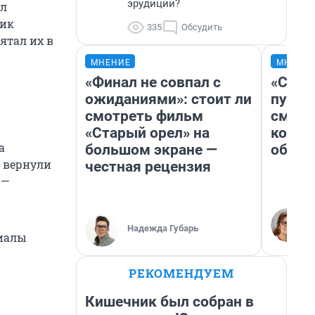
эрудиции?
ял
ник
335
Обсудить
ятал их в
МНЕНИЕ
МНЕНИ
«Финал не совпал с
«Спут
ожиданиями»: стоит ли
пургу»
смотреть фильм
смерт
«Старый орел» на
котор
а
большом экране —
обнар
е вернули
честная рецензия
 —
Надежда Губарь
риалы
РЕКОМЕНДУЕМ
Кишечник был собран в