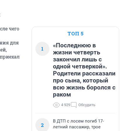
й
сле чего
ТОП 5
ения для
«Последнюю в
1
ей,
жизни четверть
 приехал
закончил лишь с
одной четверкой».
Родители рассказали
про сына, который
всю жизнь боролся с
раком
4 929
Обсудить
В ДТП с лосем погиб 17-
2
летний пассажир, трое