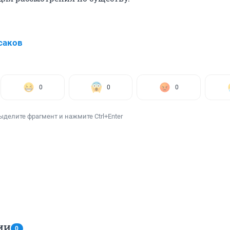
саков
0
0
0
ыделите фрагмент и нажмите Ctrl+Enter
ИИ
0