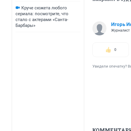
Круче сюжета любого
сериала: посмотрите, что
стало с актерами «Санта-
Игорь И
Барбары»
Журналист
0
Увидели опечатку? В
КОММЕНТАР