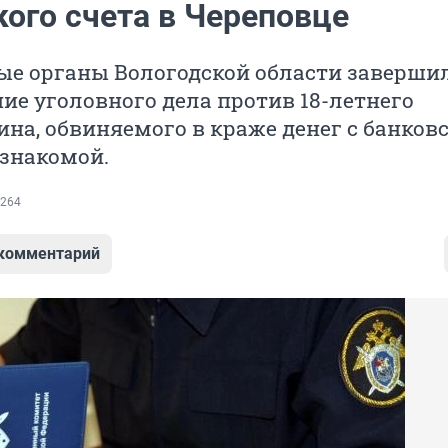
кого счета в Череповце
ые органы Вологодской области заверши
ие уголовного дела против 18-летнего
на, обвиняемого в краже денег с банков
 знакомой.
264
 комментарий