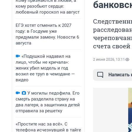
Кому признаются в любви, а
банковс
кому разобьют сердце:
любовный гороскоп на август
Следственн
ЕГЭ хотят отменить к 2027
расследован
году: в Госдуме уже
череповчани
придумали замену. Новости 6
августа
счета своей
«Подушкой надавил на
2 июня 2026, 13:11
лицо, чтобы не кричала»:
жених убил модель и год
возил ее труп в чемодане —
Написать
видео
У могилы педофила. Его
смерть разделила страну на
два лагеря, а защитника детей
отправила за решетку
«Простите нас за всё». С
телефона исчезнувшей в тайге