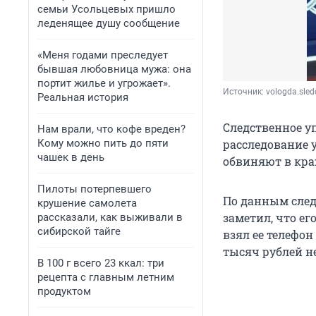
семьи Усольцевых пришло
леденящее душу сообщение
«Меня годами преследует
бывшая любовница мужа: она
портит жилье и угрожает».
Источник: 
vologda.sle
Реальная история
Следственное у
Нам врали, что кофе вреден?
Кому можно пить до пяти
расследование у
чашек в день
обвиняют в краже
Пилоты потерпевшего
По данным следс
крушение самолета
заметил, что ег
рассказали, как выживали в
сибирской тайге
взял ее телефон
тысяч рублей н
В 100 г всего 23 ккал: три
рецепта с главным летним
продуктом