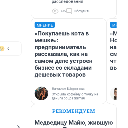
расследования
396
Обсудить
МНЕНИЕ
МНЕНИ
«Покупаешь кота в
«Мы в
мешке»:
Нолан
предприниматель
настр
0
рассказала, как на
смотр
самом деле устроен
чтобы
бизнес со складами
выгля
дешевых товаров
Наталья Шорохова
Открыла кофейную точку на
деньги соцразвития
РЕКОМЕНДУЕМ
Медведицу Майю, жившую