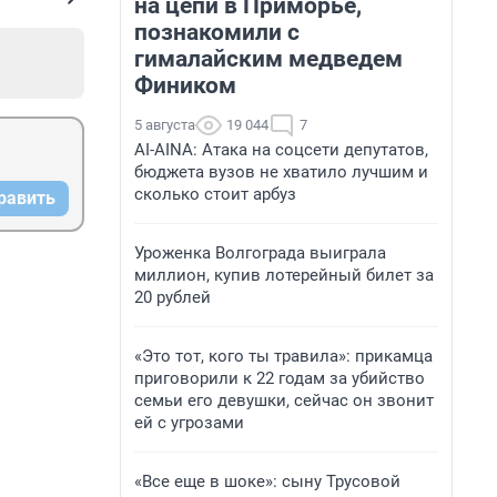
на цепи в Приморье,
познакомили с
гималайским медведем
Фиником
5 августа
19 044
7
AI-AINA: Атака на соцсети депутатов,
бюджета вузов не хватило лучшим и
сколько стоит арбуз
равить
Уроженка Волгограда выиграла
миллион, купив лотерейный билет за
20 рублей
«Это тот, кого ты травила»: прикамца
приговорили к 22 годам за убийство
семьи его девушки, сейчас он звонит
ей с угрозами
«Все еще в шоке»: сыну Трусовой