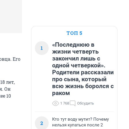
ТОП 5
«Последнюю в
1
жизни четверть
закончил лишь с
овца. Его
одной четверкой».
Родители рассказали
про сына, который
8 лет,
всю жизнь боролся с
я. Он
раком
ее 10
1 768
Обсудить
Кто тут воду мутит? Почему
2
нельзя купаться после 2