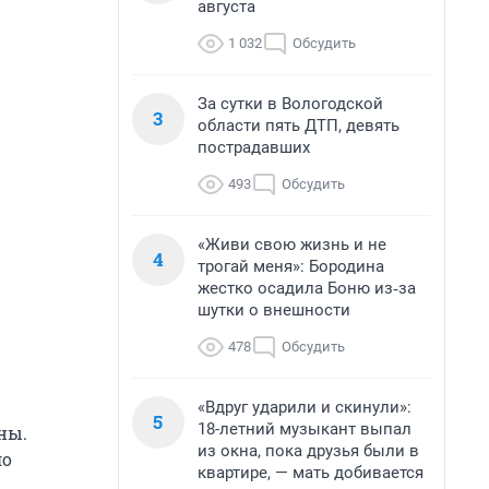
августа
1 032
Обсудить
За сутки в Вологодской
3
области пять ДТП, девять
пострадавших
493
Обсудить
«Живи свою жизнь и не
4
трогай меня»: Бородина
жестко осадила Боню из‑за
шутки о внешности
478
Обсудить
«Вдруг ударили и скинули»:
5
18-летний музыкант выпал
ны.
из окна, пока друзья были в
ло
квартире, — мать добивается