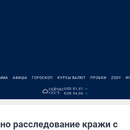
АММА
АФИША
ГОРОСКОП
КУРСЫ ВАЛЮТ
ПРОБКИ
ZODY
И
USD 81,41
СЕЙЧАС
+23°C
EUR 94,06
но расследование кражи с