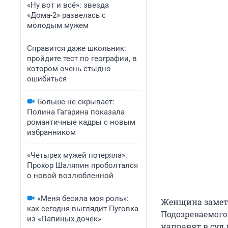
«Ну вот и всё»: звезда
«Дома-2» развелась с
молодым мужем
Справится даже школьник:
пройдите тест по географии, в
котором очень стыдно
ошибиться
Больше не скрывает:
Полина Гагарина показала
романтичные кадры с новым
избранником
«Четырех мужей потеряла»:
Прохор Шаляпин проболтался
о новой возлюбленной
«Меня бесила моя роль»:
Женщина замети
как сегодня выглядит Пуговка
Подозреваемого
из «Папиных дочек»
направят в суд 