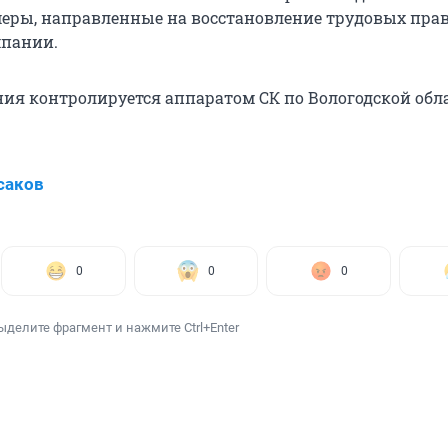
ры, направленные на восстановление трудовых пра
мпании.
ния контролируется аппаратом СК по Вологодской обл
саков
0
0
0
ыделите фрагмент и нажмите Ctrl+Enter