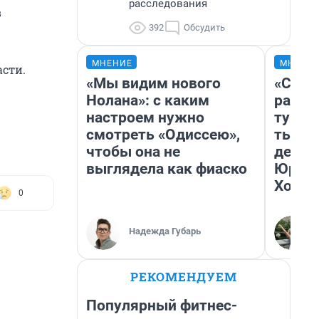
расследования
в
392
Обсудить
МНЕНИЕ
МНЕНИ
асти.
«Мы видим нового
«Слив
Нолана»: с каким
разоч
настроем нужно
турис
смотреть «Одиссею»,
тысяч
чтобы она не
день 
выглядела как фиаско
Юрско
Хогва
0
Надежда Губарь
РЕКОМЕНДУЕМ
Популярный фитнес-