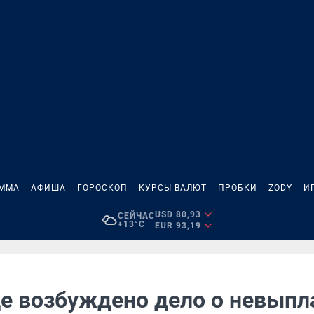
АММА
АФИША
ГОРОСКОП
КУРСЫ ВАЛЮТ
ПРОБКИ
ZODY
И
USD 80,93
СЕЙЧАС
+13°C
EUR 93,19
де возбуждено дело о невыпл