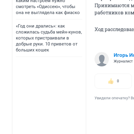
каким настроем нужно
Принимаются ме
смотреть «Одиссею», чтобы
работников ко
она не выглядела как фиаско
«Год они дрались»: как
Ход расследова
сложилась судьба мейн-кунов,
которых пристраивали в
добрые руки. 10 приветов от
больших кошек
Игорь И
Журналист
0
Увидели опечатку? В