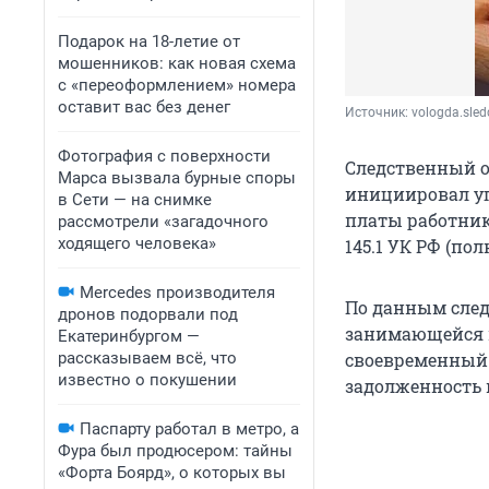
Подарок на 18-летие от
мошенников: как новая схема
с «переоформлением» номера
оставит вас без денег
Источник: 
vologda.sle
Фотография с поверхности
Следственный о
Марса вызвала бурные споры
инициировал уг
в Сети — на снимке
платы работник
рассмотрели «загадочного
ходящего человека»
145.1 УК РФ (по
Mercedes производителя
По данным след
дронов подорвали под
занимающейся п
Екатеринбургом —
рассказываем всё, что
своевременный 
известно о покушении
задолженность в
Паспарту работал в метро, а
Фура был продюсером: тайны
«Форта Боярд», о которых вы