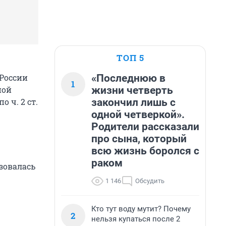
ТОП 5
«Последнюю в
 России
1
жизни четверть
ной
закончил лишь с
 ч. 2 ст.
одной четверкой».
Родители рассказали
про сына, который
всю жизнь боролся с
раком
зовалась
1 146
Обсудить
Кто тут воду мутит? Почему
2
нельзя купаться после 2