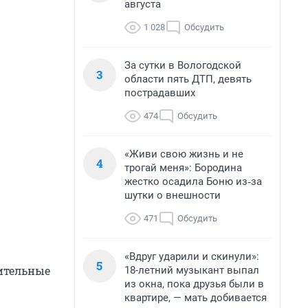
августа
1 028
Обсудить
За сутки в Вологодской
3
области пять ДТП, девять
пострадавших
474
Обсудить
«Живи свою жизнь и не
4
трогай меня»: Бородина
жестко осадила Боню из‑за
шутки о внешности
471
Обсудить
«Вдруг ударили и скинули»:
5
ительные
18-летний музыкант выпал
из окна, пока друзья были в
квартире, — мать добивается