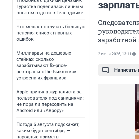
«Помойка с дикими ценами».
зарплат
Туристка поделилась личным
опытом отдыха в Геленджике
Следователи
Что мешает получать большую
руководител
пенсию: список главных
заработной 
ошибок
Миллиарды на дешевых
2 июня 2026, 13:11
стейках: сколько
зарабатывают fix-price-
Написать
рестораны «The Бык» и как
устроена их франшиза
Apple приняла журналиста за
пользователя под санкциями:
не пора ли переходить на
Android или «Аврору»
Погода 6 августа подскажет,
каким будет сентябрь, —
народные приметы