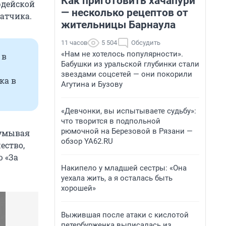
Как приготовить хачапури
рдейской
— несколько рецептов от
атчика.
жительницы Барнаула
11 часов
5 504
Обсудить
«Нам не хотелось популярности».
 в
Бабушки из уральской глубинки стали
звездами соцсетей — они покорили
ка в
Агутина и Бузову
«Девчонки, вы испытываете судьбу»:
что творится в подпольной
рюмочной на Березовой в Рязани —
думывая
обзор YA62.RU
ество,
 «За
Накипело у младшей сестры: «Она
уехала жить, а я осталась быть
хорошей»
Выжившая после атаки с кислотой
петербурженка выписалась из