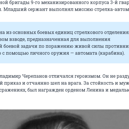
ой бригады 9-го механизированного корпуса 3-й гва
и. Младший сержант выполнял миссию стрелка-автом
на из основных боевых единиц стрелкового отделения
вом взводе, предназначенная для выполнения
й боевой задачи по поражению живой силы противни
 с помощью личного оружия — автомата (карабина).
ладимир Черепанов отличался героизмом. Он не раз
 приказ и отчаянно шел на врага. За стойкость и муж
сражениях, был награжден орденом Ленина и медалью