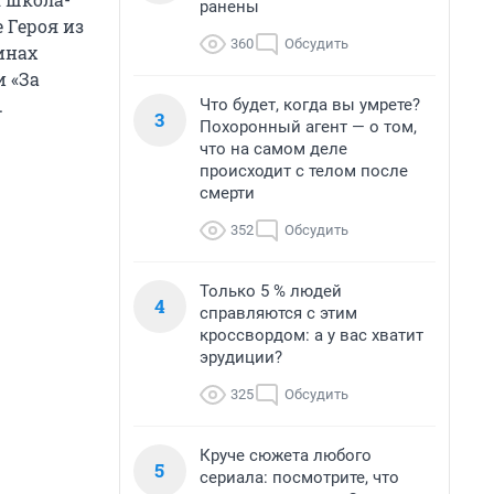
ранены
 Героя из
360
Обсудить
инах
 «За
.
Что будет, когда вы умрете?
3
Похоронный агент — о том,
что на самом деле
происходит с телом после
смерти
352
Обсудить
Только 5 % людей
4
справляются с этим
кроссвордом: а у вас хватит
эрудиции?
325
Обсудить
Круче сюжета любого
5
сериала: посмотрите, что