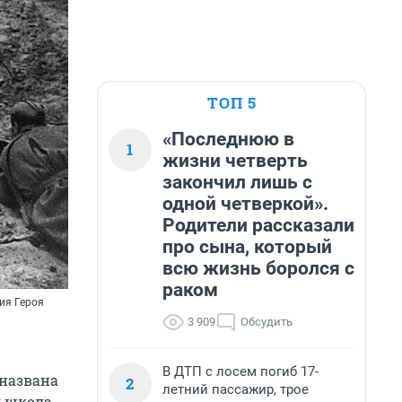
ТОП 5
«Последнюю в
1
жизни четверть
закончил лишь с
одной четверкой».
Родители рассказали
про сына, который
всю жизнь боролся с
раком
ия Героя
3 909
Обсудить
В ДТП с лосем погиб 17-
 названа
2
летний пассажир, трое
я школа-