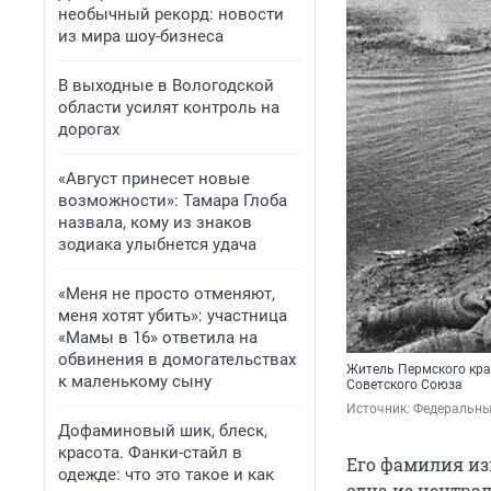
необычный рекорд: новости
из мира шоу-бизнеса
В выходные в Вологодской
области усилят контроль на
дорогах
«Август принесет новые
возможности»: Тамара Глоба
назвала, кому из знаков
зодиака улыбнется удача
«Меня не просто отменяют,
меня хотят убить»: участница
«Мамы в 16» ответила на
обвинения в домогательствах
Житель Пермского кра
к маленькому сыну
Советского Союза
Источник: 
Федеральны
Дофаминовый шик, блеск,
красота. Фанки-стайл в
Его фамилия из
одежде: что это такое и как
одна из центра