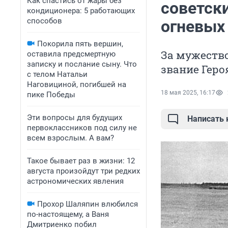
Как спастись от жары без
советск
кондиционера: 5 работающих
способов
огневых 
Покорила пять вершин,
За мужеств
оставила предсмертную
записку и послание сыну. Что
звание Геро
с телом Натальи
Наговициной, погибшей на
18 мая 2025, 16:17
пике Победы
Эти вопросы для будущих
Написать
первоклассников под силу не
всем взрослым. А вам?
Такое бывает раз в жизни: 12
августа произойдут три редких
астрономических явления
Прохор Шаляпин влюбился
по-настоящему, а Ваня
Дмитриенко побил