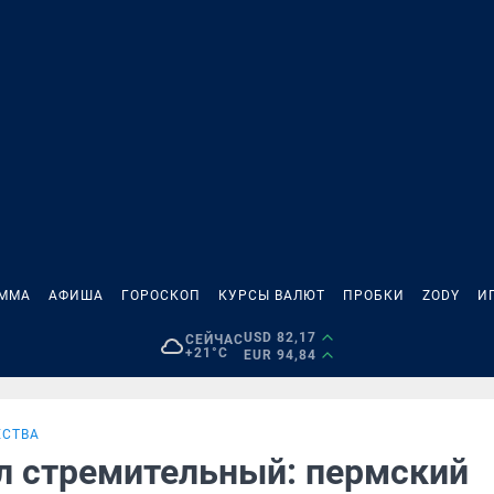
АММА
АФИША
ГОРОСКОП
КУРСЫ ВАЛЮТ
ПРОБКИ
ZODY
И
USD 82,17
СЕЙЧАС
+21°C
EUR 94,84
ЕСТВА
л стремительный: пермский