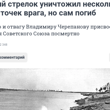
ий стрелок уничтожил нескол
точек врага, но сам погиб
о и отвагу Владимиру Черепанову присво
я Советского Союза посмертно
2 348
 комментарий