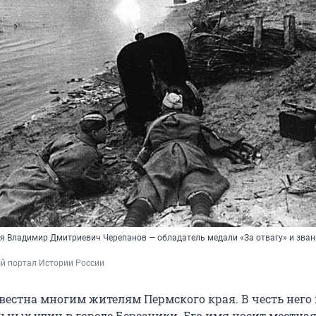
я Владимир Дмитриевич Черепанов — обладатель медали «За отвагу» и зван
й портал Истории России 
вестна многим жителям Пермского края. В честь него
льных улиц в городе Березники. Его имя носит местна