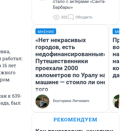
стало с актерами «Санта-
Барбары»
322
Обсудить
МНЕНИЕ
МНЕНИ
«Нет некрасивых
Прода
городов, есть
возьм
вка,
недофинансированные».
нам г
 работал:
Путешественники
налог
 16 лет
проехали 2000
косне
ижного
километров по Уралу на
даже 
иром.
машине — стоило ли оно
того
ан к 639-
Екатерина Литкевич
ада, был
РЕКОМЕНДУЕМ