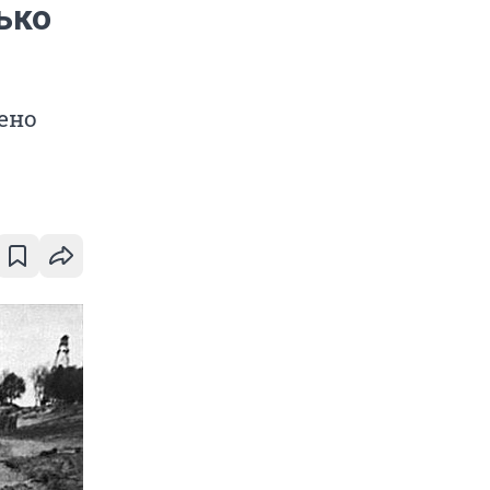
ько
ено