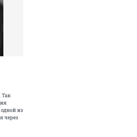
 Так
ния
 одной из
я через