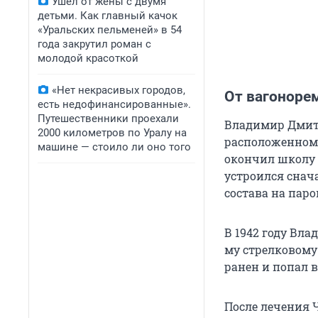
Ушел от жены с двумя
детьми. Как главный качок
«Уральских пельменей» в 54
года закрутил роман с
молодой красоткой
«Нет некрасивых городов,
От вагоноре
есть недофинансированные».
Путешественники проехали
Владимир Дмитр
2000 километров по Уралу на
расположенном в
машине — стоило ли оно того
окончил школу 
устроился снач
состава на пар
В 1942 году Вл
му стрелковому
ранен и попал в
После лечения 