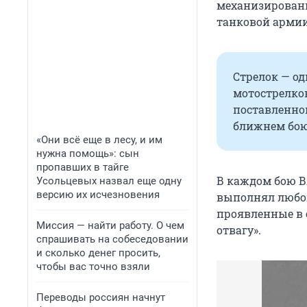
механизированн
танковой арми
Стрелок — од
мотострелко
поставленно
ближнем бою
«Они всё еще в лесу, и им
нужна помощь»: сын
пропавших в тайге
В каждом бою В
Усольцевых назвал еще одну
версию их исчезновения
выполнял любой
проявленные в 
Миссия — найти работу. О чем
отвагу».
спрашивать на собеседовании
и сколько денег просить,
чтобы вас точно взяли
Переводы россиян начнут