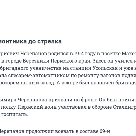
монтника до стрелка
иевич Черепанов родился в 1914 году в поселке Макее
 городе Березники Пермского края. Здесь он учился и
бригадного ученичества на станции Усольская и уже в
ала слесарем-автоматчиком по ремонту вагонов подв
овозоремонтный завод. А вскоре был назначен бригад
адимира Черепанова призвали на фронт. Он был припис
 полку. Пермский воин участвовал в обороне Сталингр
 госпиталь.
Черепанов продолжил воевать в составе 69-й