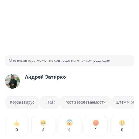
Мнение автора может не совпадать с мнением редакции
Андрей Затирко
Коронавирус
ПТСР
Рост заболеваемости
Штамм оми
0
0
0
0
0