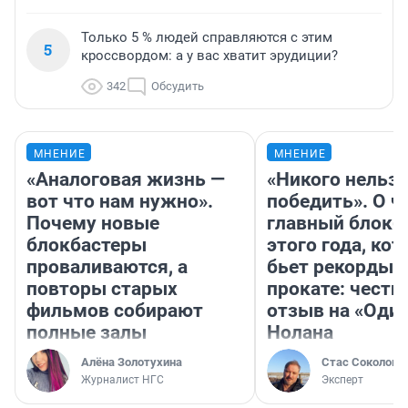
Только 5 % людей справляются с этим
5
кроссвордом: а у вас хватит эрудиции?
342
Обсудить
МНЕНИЕ
МНЕНИЕ
«Аналоговая жизнь —
«Никого нельз
вот что нам нужно».
победить». О ч
Почему новые
главный блокб
блокбастеры
этого года, ко
проваливаются, а
бьет рекорды 
повторы старых
прокате: честн
фильмов собирают
отзыв на «Оди
полные залы
Нолана
Алёна Золотухина
Стас Соколов
Журналист НГС
Эксперт