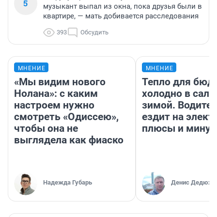
5
музыкант выпал из окна, пока друзья были в
квартире, — мать добивается расследования
393
Обсудить
МНЕНИЕ
МНЕНИЕ
«Мы видим нового
Тепло для бюд
Нолана»: с каким
холодно в сало
настроем нужно
зимой. Водител
смотреть «Одиссею»,
ездит на элект
чтобы она не
плюсы и мину
выглядела как фиаско
Надежда Губарь
Денис Дедюхи