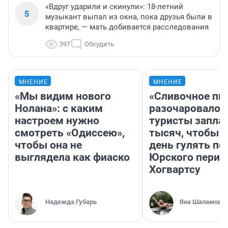
«Вдруг ударили и скинули»: 18-летний
5
музыкант выпал из окна, пока друзья были в
квартире, — мать добивается расследования
397
Обсудить
МНЕНИЕ
МНЕНИЕ
«Мы видим нового
«Сливочное пи
Нолана»: с каким
разочаровало»
настроем нужно
туристы запла
смотреть «Одиссею»,
тысяч, чтобы 
чтобы она не
день гулять по
выглядела как фиаско
Юрского перио
Хогвартсу
Надежда Губарь
Яна Шаламова