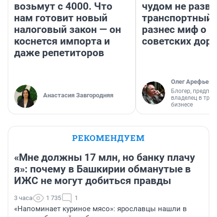
возьмут с 4000. Что
чудом не разва
нам готовит новый
транспортный 
налоговый закон — он
разнес миф о 
коснется импорта и
советских доро
даже репетиторов
Олег Арефьев
Блогер, предпри
Анастасия Завгородняя
владелец в тра
бизнесе
РЕКОМЕНДУЕМ
«Мне должны 17 млн, но банку плачу
я»: почему в Башкирии обманутые в
ИЖС не могут добиться правды
3 часа
1 735
1
«Напоминает куриное мясо»: ярославцы нашли в