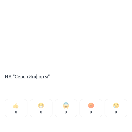
ИА "СеверИнформ"
0
0
0
0
0