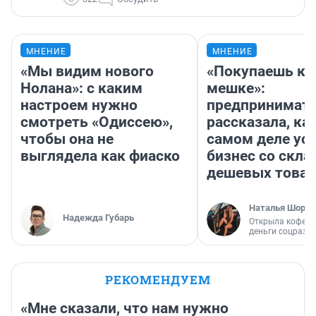
МНЕНИЕ
МНЕНИЕ
«Мы видим нового
«Покупаешь ко
Нолана»: с каким
мешке»:
настроем нужно
предпринимат
смотреть «Одиссею»,
рассказала, как
чтобы она не
самом деле ус
выглядела как фиаско
бизнес со скл
дешевых това
Наталья Шорох
Надежда Губарь
Открыла кофейн
деньги соцразв
РЕКОМЕНДУЕМ
«Мне сказали, что нам нужно