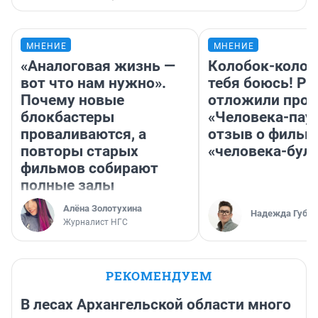
МНЕНИЕ
МНЕНИЕ
«Аналоговая жизнь —
Колобок-колобо
вот что нам нужно».
тебя боюсь! Ра
Почему новые
отложили прок
блокбастеры
«Человека-пау
проваливаются, а
отзыв о фильм
повторы старых
«человека-бул
фильмов собирают
полные залы
Алёна Золотухина
Надежда Губар
Журналист НГС
РЕКОМЕНДУЕМ
В лесах Архангельской области много