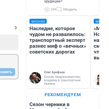
эрудиции?
319
Обсудить
МНЕНИЕ
МНЕНИ
Наследие, которое
«Мы в
чудом не развалилось:
Нолан
транспортный эксперт
настр
разнес миф о «вечных»
смотр
советских дорогах
чтобы
выгля
равить
Олег Арефьев
Блогер, предприниматель,
владелец в транспортном
бизнесе
РЕКОМЕНДУЕМ
Сезон черники в