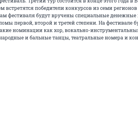
естиваль. Третий тур состоится в конце этого года в 
ем встретятся победители конкурсов из семи регионов
там фестиваля будут вручены специальные денежные
омы первой, второй и третей степени. На фестивале б
акие номинации как хор, вокально-инструментальны
, народные и бальные танцы, театральные номера и ко