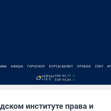
АММА
АФИША
ГОРОСКОП
КУРСЫ ВАЛЮТ
ПРОБКИ
ZODY
И
USD 82,17
СЕЙЧАС
+16°C
EUR 94,84
дском институте права и