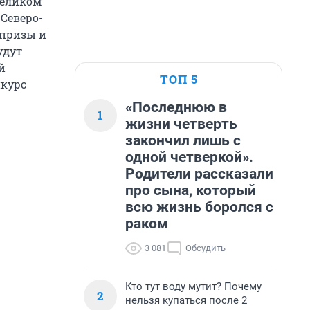
Великом
 Северо-
 призы и
удут
й
ТОП 5
нкурс
«Последнюю в
1
жизни четверть
закончил лишь с
одной четверкой».
Родители рассказали
про сына, который
всю жизнь боролся с
раком
3 081
Обсудить
Кто тут воду мутит? Почему
2
нельзя купаться после 2