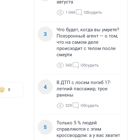
августа
1 044
Обсудить
Что будет, когда вы умрете?
3
Похоронный агент — о том,
что на самом деле
происходит с телом после
смерти
343
Обсудить
В ДТП с лосем погиб 17-
4
летний пассажир, трое
0
ранены
329
Обсудить
Только 5 % людей
5
справляются с этим
кроссвордом: а у вас хватит