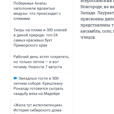
Всероссийский ф
Побережье Анапы
Новгороде, на н
заполонили ядовитые
Запада. Лауреа
медузы: что происходит с
присвоены дипл
пляжами
представлены т
Тигры на пляже и 300 оленей
ансамбль, соло
в дикой природе: топ-24
чтецов.
самых красивых бухт
Приморского края
Рабочий день хотят сократить,
но только летом — и вот
почему. Новости 7 августа
Звездные гости в 500-
летнем соборе: Криштиану
Роналду готовится сыграть
свадьбу века на Мадейре
«Жила тут интеллигенция».
История сибирского дома-