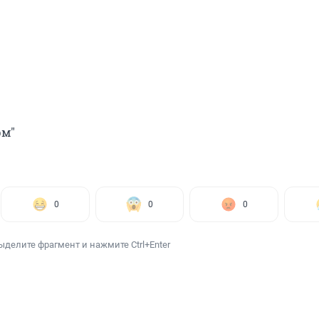
рм"
0
0
0
ыделите фрагмент и нажмите Ctrl+Enter