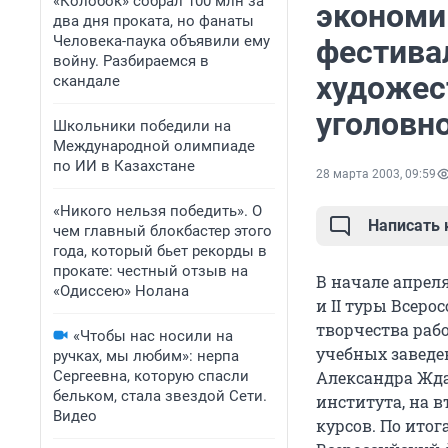
«Колобок» собрал 100 млн за
экономи
два дня проката, но фанаты
Человека-паука объявили ему
фестива
войну. Разбираемся в
художес
скандале
уголовн
Школьники победили на
Международной олимпиаде
по ИИ в Казахстане
28 марта 2003, 09:59
«Никого нельзя победить». О
Написать
чем главный блокбастер этого
года, который бьет рекорды в
прокате: честный отзыв на
В начале апрел
«Одиссею» Нолана
и II туры Всер
творчества раб
«Чтобы нас носили на
учебных заведе
ручках, мы любим»: нерпа
Сергеевна, которую спасли
Александра Жда
бельком, стала звездой Сети.
института, на в
Видео
курсов. По итог