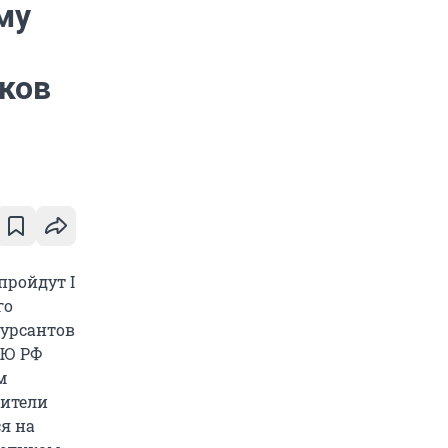
му
ков
пройдут I
го
курсантов
МЮ РФ
м
вители
ся на