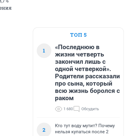
3,7%
ления
ТОП 5
«Последнюю в
1
жизни четверть
закончил лишь с
одной четверкой».
Родители рассказали
про сына, который
всю жизнь боролся с
раком
1 680
Обсудить
Кто тут воду мутит? Почему
2
нельзя купаться после 2