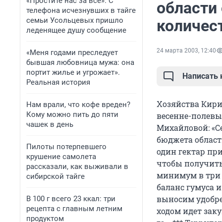
«Простите нас за всё». С
области
телефона исчезнувших в тайге
семьи Усольцевых пришло
количес
леденящее душу сообщение
24 марта 2003, 12:40
«Меня годами преследует
бывшая любовница мужа: она
портит жилье и угрожает».
Написать
Реальная история
Хозяйства Кири
Нам врали, что кофе вреден?
Кому можно пить до пяти
весенне-полевы
чашек в день
Михайловой: «С
бюджета области
Пилоты потерпевшего
один гектар при
крушение самолета
чтобы получить 
рассказали, как выживали в
минимум в три 
сибирской тайге
баланс гумуса 
выносим удобре
В 100 г всего 23 ккал: три
рецепта с главным летним
ходом идет зак
продуктом