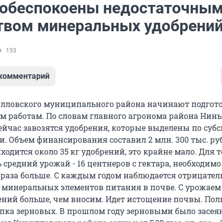
 обеспокоены недостаточны
твом минеральных удобрени
153
 комментарий
лловского муниципального района начинают подгото
м работам. По словам главного агронома района Нин
ейчас завозятся удобрения, которые выделены по суб
. Объем финансирования составил 2 млн. 300 тыс. руб
ходится около 35 кг удобрений, это крайне мало. Для т
средний урожай - 16 центнеров с гектара, необходимо
раза больше. С каждым годом наблюдается отрицате
и минеральных элементов питания в почве. С урожае
ний больше, чем вносим. Идет истощение почвы. По
упка зерновых. В прошлом году зерновыми было засеян