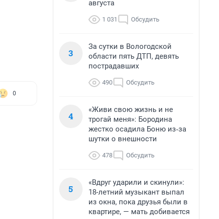
августа
1 031
Обсудить
За сутки в Вологодской
3
области пять ДТП, девять
пострадавших
490
Обсудить
0
«Живи свою жизнь и не
4
трогай меня»: Бородина
жестко осадила Боню из‑за
шутки о внешности
478
Обсудить
«Вдруг ударили и скинули»:
5
18-летний музыкант выпал
из окна, пока друзья были в
квартире, — мать добивается