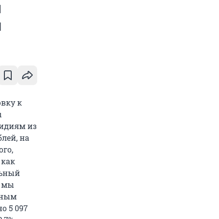
м
й
вку к
ы
сидиям из
лей, на
ого,
 как
льный
м мы
лным
о 5 097