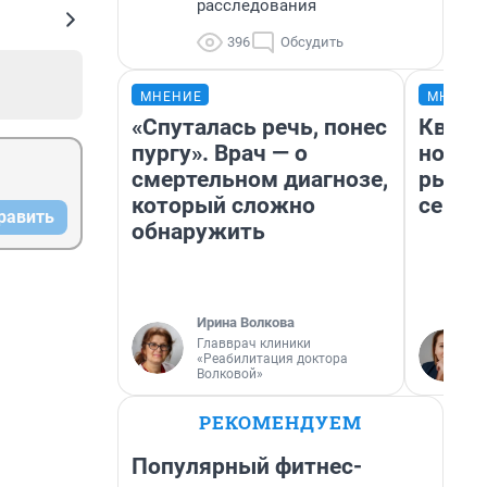
расследования
396
Обсудить
МНЕНИЕ
МНЕНИ
«Спуталась речь, понес
Кварт
пургу». Врач — о
но де
смертельном диагнозе,
рынок
который сложно
сейча
равить
обнаружить
Ирина Волкова
Главврач клиники
«Реабилитация доктора
Волковой»
РЕКОМЕНДУЕМ
Популярный фитнес-