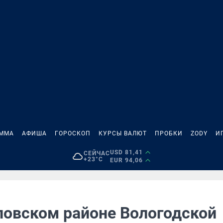
АММА
АФИША
ГОРОСКОП
КУРСЫ ВАЛЮТ
ПРОБКИ
ZODY
И
USD 81,41
СЕЙЧАС
+23°C
EUR 94,06
ловском районе Вологодской