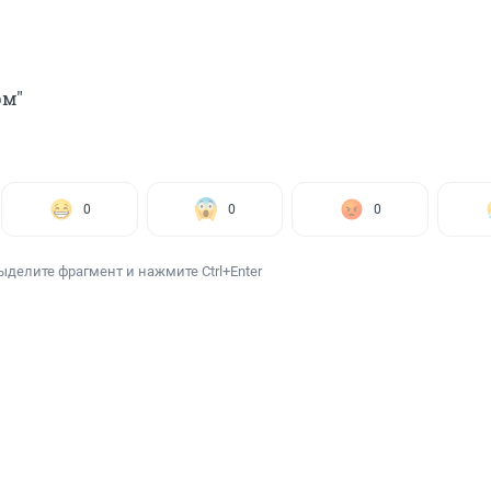
рм"
0
0
0
ыделите фрагмент и нажмите Ctrl+Enter