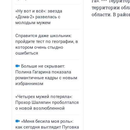
га». *** Террит
территории обла
«Ну вот и всё»: звезда
области. В райо
«Дома-2» развелась с
молодым мужем
Справится даже школьник:
пройдите тест по географии, в
котором очень стыдно
ошибиться
Больше не скрывает:
Полина Гагарина показала
романтичные кадры с новым
избранником
«Четырех мужей потеряла»:
Прохор Шаляпин проболтался
о новой возлюбленной
«Меня бесила моя роль»:
как сегодня выглядит Пуговка