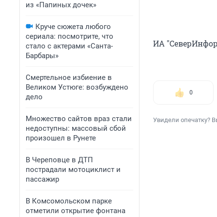
из «Папиных дочек»
Круче сюжета любого
сериала: посмотрите, что
ИА "СеверИнфо
стало с актерами «Санта-
Барбары»
Смертельное избиение в
Великом Устюге: возбуждено
0
дело
Множество сайтов враз стали
Увидели опечатку? В
недоступны: массовый сбой
произошел в Рунете
В Череповце в ДТП
пострадали мотоциклист и
пассажир
В Комсомольском парке
отметили открытие фонтана