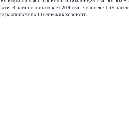
ория Кирилловского района занимает 5,39 тыс. кв. км – 
сти. В районе проживает 20,4 тыс. человек - 1,5% насе
не расположено 10 сельских хозяйств.