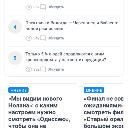
362
Обсудить
Электрички Вологда — Череповец и Бабаево:
4
новое расписание
342
Обсудить
Только 5 % людей справляются с этим
5
кроссвордом: а у вас хватит эрудиции?
332
Обсудить
МНЕНИЕ
МНЕНИЕ
«Мы видим нового
«Финал не совп
Нолана»: с каким
ожиданиями»: 
настроем нужно
смотреть фил
смотреть «Одиссею»,
«Старый орел» 
чтобы она не
большом экран