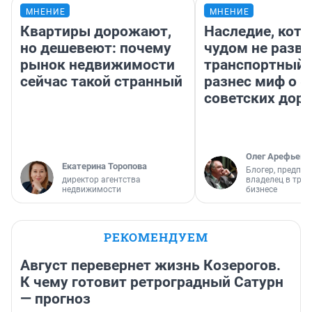
МНЕНИЕ
МНЕНИЕ
Квартиры дорожают,
Наследие, кото
но дешевеют: почему
чудом не разва
рынок недвижимости
транспортный 
сейчас такой странный
разнес миф о 
советских доро
Олег Арефьев
Екатерина Торопова
Блогер, предпри
директор агентства
владелец в тра
недвижимости
бизнесе
РЕКОМЕНДУЕМ
Август перевернет жизнь Козерогов.
К чему готовит ретроградный Сатурн
— прогноз