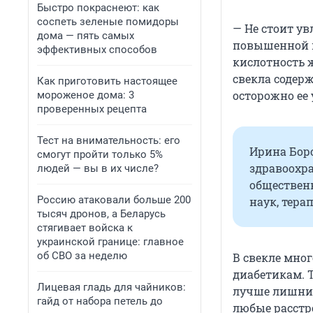
Быстро покраснеют: как
соспеть зеленые помидоры
— Не стоит ув
дома — пять самых
повышенной к
эффективных способов
кислотность 
свекла содерж
Как приготовить настоящее
осторожно ее
мороженое дома: 3
проверенных рецепта
Тест на внимательность: его
Ирина Бор
смогут пройти только 5%
здравоохра
людей — вы в их числе?
обществен
Россию атаковали больше 200
наук, тера
тысяч дронов, а Беларусь
стягивает войска к
украинской границе: главное
об СВО за неделю
В свекле мног
диабетикам. Т
Лицевая гладь для чайников:
лучше лишний
гайд от набора петель до
любые расстр