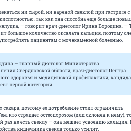
лекаться ни сырой, ни вареной свеклой при гастрите с
ислотностью, так как она способна еще больше повы
желудка, — говорит врач-диетолог Ирина Бородина. — 
ит большое количество оксалата кальция, поэтому сл
 употреблять пациентам с мочекаменной болезнью.
одина — главный диетолог Министерства
нения Свердловской области, врач-диетолог Центра
ного здоровья и медицинской профилактики, кандида
певт первой категории.
о сахара, поэтому ее потребление стоит ограничить
ем, кто страдает остеопорозом (или склонен к нему), т
 раз не есть свеклу — она мешает усвоению кальция. 
ойства кишечника свекла только усилит.