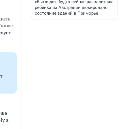
«Выглядит, будто сейчас развалится»:
ребенка из Австралии шокировало
состояние зданий в Приморье
шать
Также
едует
т
оже
Ну а