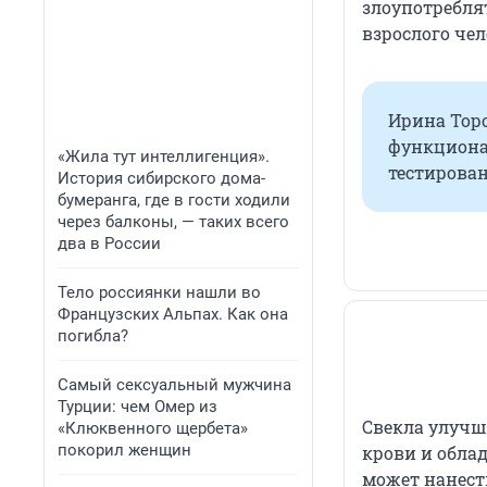
злоупотребля
взрослого чел
Ирина Торо
функциона
«Жила тут интеллигенция».
тестирова
История сибирского дома-
бумеранга, где в гости ходили
через балконы, — таких всего
два в России
Тело россиянки нашли во
Французских Альпах. Как она
погибла?
Самый сексуальный мужчина
Турции: чем Омер из
Свекла улучш
«Клюквенного щербета»
покорил женщин
крови и обла
может нанест