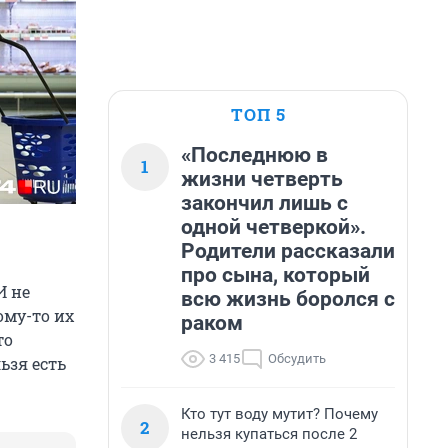
ТОП 5
«Последнюю в
1
жизни четверть
закончил лишь с
одной четверкой».
Родители рассказали
про сына, который
И не
всю жизнь боролся с
ому-то их
раком
то
3 415
Обсудить
ьзя есть
Кто тут воду мутит? Почему
2
нельзя купаться после 2