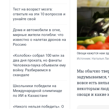
Тест на возраст мозга:
ответьте на эти 10 вопросов и
узнайте свой
Дома и автомобили в огне,
мирные жители погибли: что
известно о налетах дронов на
Россию
Овощи кажутся нам зд
«Колобок» собрал 100 млн за
Источник: 
Наталья Лап
два дня проката, но фанаты
Человека-паука объявили ему
войну. Разбираемся в
Мы обычно твер
скандале
задумываемся, ч
вовсе есть нель
Школьники победили на
некоторым людя
Международной олимпиаде
овощи и какие 
по ИИ в Казахстане
«Никого нельзя победить». О