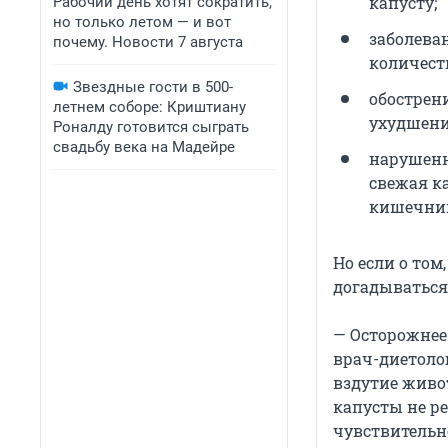
капусту;
Рабочий день хотят сократить,
но только летом — и вот
заболева
почему. Новости 7 августа
количест
Звездные гости в 500-
обострен
летнем соборе: Криштиану
ухудшени
Роналду готовится сыграть
свадьбу века на Мадейре
нарушенн
свежая к
кишечни
Но если о том
догадываться
— Осторожнее
врач-диетолог
вздутие живо
капусты не р
чувствительн