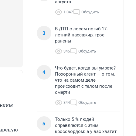
августа
1 047
Обсудить
В ДТП с лосем погиб 17-
3
летний пассажир, трое
ранены
346
Обсудить
Что будет, когда вы умрете?
4
Похоронный агент — о том,
что на самом деле
происходит с телом после
смерти
344
Обсудить
льким
Только 5 % людей
5
справляются с этим
вареную
кроссвордом: а у вас хватит