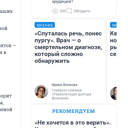
эрудиции?
льших
320
Обсудить
МНЕНИЕ
МНЕНИ
ной
«Спуталась речь, понес
Кварт
пургу». Врач — о
но де
нтов —
смертельном диагнозе,
рынок
и в
который сложно
сейча
обнаружить
Ирина Волкова
Главврач клиники
«Реабилитация доктора
ворит
Волковой»
м,
шеной
РЕКОМЕНДУЕМ
«Не хочется в это верить».