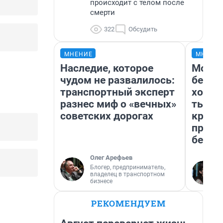
происходит с телом после
смерти
322
Обсудить
МНЕНИЕ
МНЕНИ
Наследие, которое
Мой б
чудом не развалилось:
береж
транспортный эксперт
хотел
разнес миф о «вечных»
тысяч
советских дорогах
креди
приех
безоп
Олег Арефьев
Блогер, предприниматель,
владелец в транспортном
бизнесе
РЕКОМЕНДУЕМ