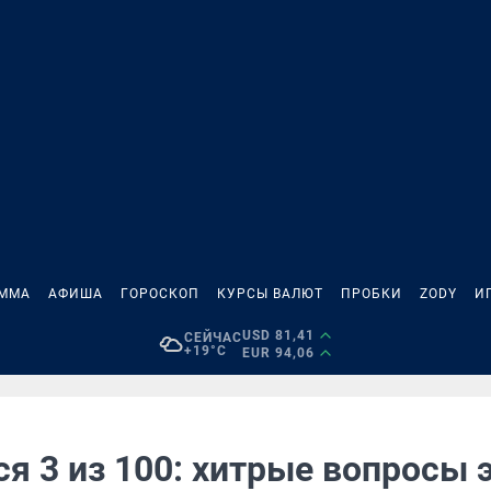
АММА
АФИША
ГОРОСКОП
КУРСЫ ВАЛЮТ
ПРОБКИ
ZODY
И
USD 81,41
СЕЙЧАС
+19°C
EUR 94,06
я 3 из 100: хитрые вопросы 