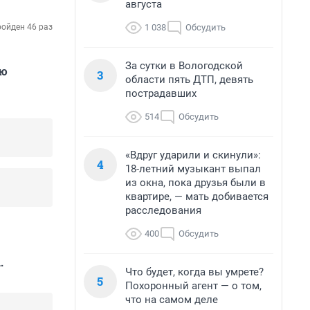
августа
1 038
Обсудить
ойден 46 раз
За сутки в Вологодской
ою
3
области пять ДТП, девять
пострадавших
514
Обсудить
«Вдруг ударили и скинули»:
4
18-летний музыкант выпал
из окна, пока друзья были в
квартире, — мать добивается
расследования
400
Обсудить
.
Что будет, когда вы умрете?
5
Похоронный агент — о том,
что на самом деле