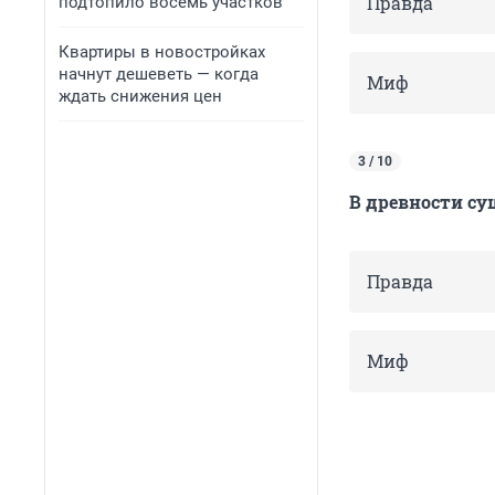
Правда
подтопило восемь участков
Квартиры в новостройках
начнут дешеветь — когда
Миф
ждать снижения цен
3 / 10
В древности су
Правда
Миф