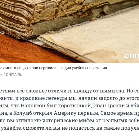
к много лет, что они пережили не один учебник по истории
в / CHITA.RU
сетями всё сложнее отличить правду от вымысла. Но е
 факты и красивые легенды мы начали задолго до этог
рены, что Наполеон был коротышкой, Иван Грозный уб
ына, а Колумб открыл Америку первым. Самое время п
шо вы отличаете исторические мифы от реальных соб
и узнайте, сможете ли вы не попасться на самые попу