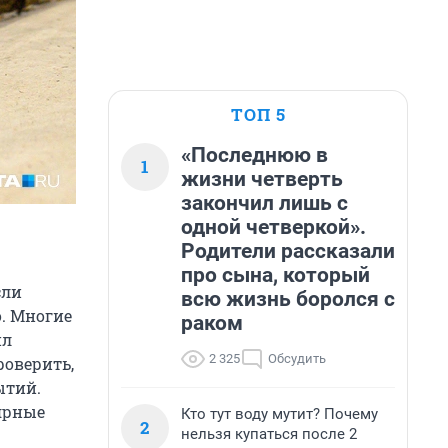
ТОП 5
«Последнюю в
1
жизни четверть
закончил лишь с
одной четверкой».
Родители рассказали
про сына, который
сли
всю жизнь боролся с
о. Многие
раком
ил
2 325
Обсудить
роверить,
ытий.
лярные
Кто тут воду мутит? Почему
2
нельзя купаться после 2