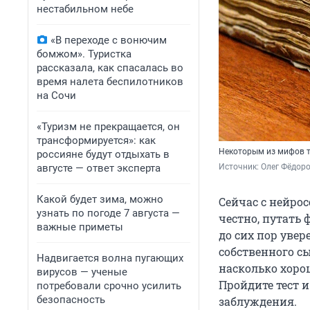
нестабильном небе
«В переходе с вонючим
бомжом». Туристка
рассказала, как спасалась во
время налета беспилотников
на Сочи
«Туризм не прекращается, он
трансформируется»: как
Некоторым из мифов та
россияне будут отдыхать в
августе — ответ эксперта
Источник: 
Олег Фёдоро
Какой будет зима, можно
Сейчас с нейро
узнать по погоде 7 августа —
честно, путать
важные приметы
до сих пор уве
собственного с
Надвигается волна пугающих
насколько хоро
вирусов — ученые
Пройдите тест 
потребовали срочно усилить
безопасность
заблуждения.