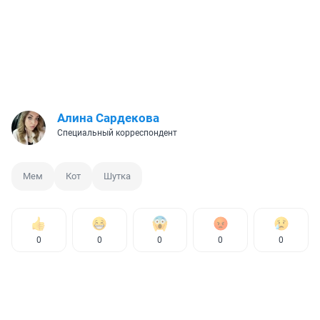
Алина Сардекова
Специальный корреспондент
Мем
Кот
Шутка
0
0
0
0
0