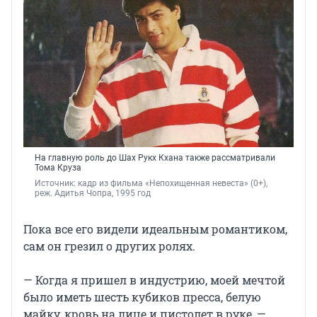
На главную роль до Шах Рукх Кхана также рассматривали
Тома Круза
Источник: 
кадр из фильма «Непохищенная невеста» (0+), 
реж. Адитья Чопра, 1995 год
Пока все его видели идеальным романтиком,
сам он грезил о других ролях.
— Когда я пришел в индустрию, моей мечтой
было иметь шесть кубиков пресса, белую
майку, кровь на лице и пистолет в руке, —