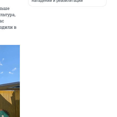
нападении и реабилитации
льше
льтура,
ас
одили в