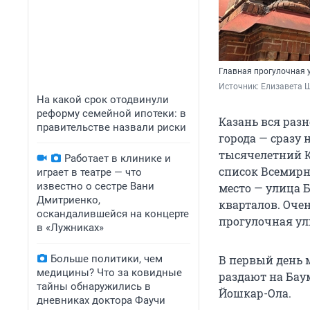
Главная прогулочная 
Источник: 
Елизавета 
На какой срок отодвинули
реформу семейной ипотеки: в
Казань вся разн
правительстве назвали риски
города — сразу н
тысячелетний Кр
Работает в клинике и
список Всемирн
играет в театре — что
известно о сестре Вани
место — улица 
Дмитриенко,
кварталов. Оче
оскандалившейся на концерте
прогулочная ули
в «Лужниках»
Больше политики, чем
В первый день 
медицины? Что за ковидные
раздают на Бау
тайны обнаружились в
Йошкар-Ола.
дневниках доктора Фаучи