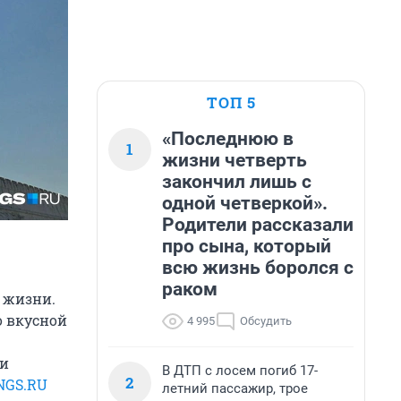
ТОП 5
«Последнюю в
1
жизни четверть
закончил лишь с
одной четверкой».
Родители рассказали
про сына, который
всю жизнь боролся с
раком
в жизни.
о вкусной
4 995
Обсудить
ки
В ДТП с лосем погиб 17-
2
NGS.RU
летний пассажир, трое