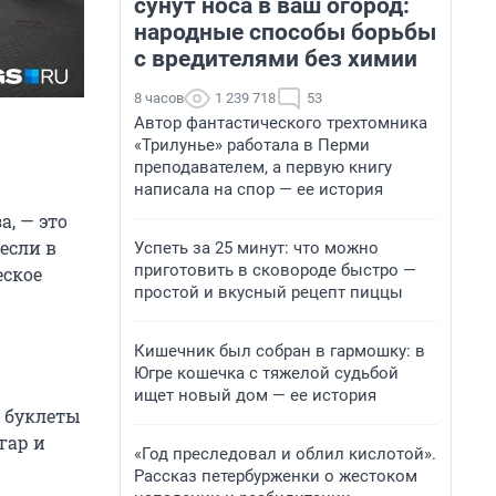
сунут носа в ваш огород:
народные способы борьбы
с вредителями без химии
8 часов
1 239 718
53
Автор фантастического трехтомника
«Трилунье» работала в Перми
преподавателем, а первую книгу
написала на спор — ее история
а, — это
если в
Успеть за 25 минут: что можно
приготовить в сковороде быстро —
еское
простой и вкусный рецепт пиццы
Кишечник был собран в гармошку: в
Югре кошечка с тяжелой судьбой
ищет новый дом — ее история
 буклеты
гар и
«Год преследовал и облил кислотой».
Рассказ петербурженки о жестоком