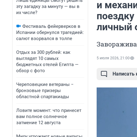
Лишь единицы смогут решить
и механ
эту загадку за минуту — вы в
их числе?
поездку
личный 
Фестиваль фейерверков в
Испании обернулся трагедией:
салют взорвался в толпе
Заворажива
Отдых за 300 рублей: как
выглядят 10 самых
5 июля 2026, 21:00
бюджетных отелей Египта —
обзор с фото
Написать
Череповецкие ветераны −
бронзовые призеры
областной спартакиады
Ловите момент: что принесет
вам полное солнечное
затмение 12 августа
Миру угрожают новые вирусы