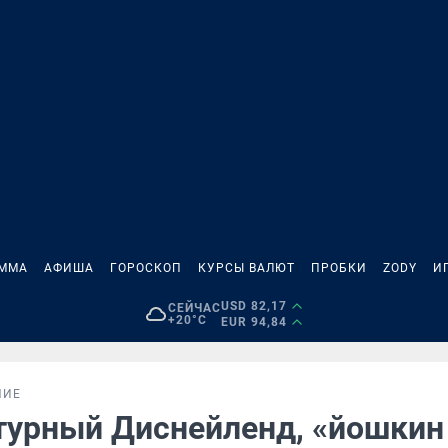
АММА
АФИША
ГОРОСКОП
КУРСЫ ВАЛЮТ
ПРОБКИ
ZODY
И
USD 82,17
СЕЙЧАС
+20°C
EUR 94,84
НИЕ
турный Диснейленд, «йошкин