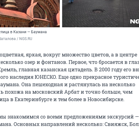
улица в Казани — Баумана
Шаталова / NGS.RU
оцветная, яркая, вокруг множество цветов, а в центре
есколько озер и фонтанов. Первое, что бросается в глаз
емль, главная казанская цитадель. В 2000 году его вн
ого наследия ЮНЕСКО. Еще одно прекрасное туристич
Баумана. Она пешеходная и растянулась на несколько
нь похожа на московский Арбат и точно больше, чем
ца в Екатеринбурге и тем более в Новосибирске.
мы знакомимся со всеми предложениями экскурсий —
мана. Основных направлений несколько: Свияжск, Бол