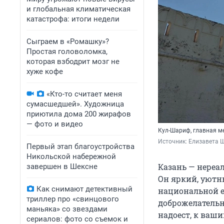
и глобальная климатическая
катастрофа: итоги недели
Сыграем в «Ромашку»?
Простая головоломка,
которая взбодрит мозг не
хуже кофе
«Кто-то считает меня
сумасшедшей». Художница
приютила дома 200 жирафов
— фото и видео
Кул-Шариф, главная м
Источник: 
Елизавета 
Первый этап благоустройства
Никольской набережной
Казань — нереал
завершен в Шексне
Он яркий, уютн
Как снимают детективный
национальной е
триллер про «свинцового
доброжелательн
маньяка» со звездами
надоест, к ваш
сериалов: фото со съемок и