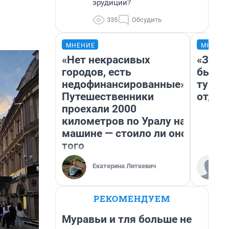
эрудиции?
335
Обсудить
МНЕНИЕ
МНЕНИ
«Нет некрасивых
«За н
городов, есть
были 
недофинансированные».
турис
Путешественники
отдых
проехали 2000
километров по Уралу на
машине — стоило ли оно
того
Екатерина Литкевич
РЕКОМЕНДУЕМ
Муравьи и тля больше не