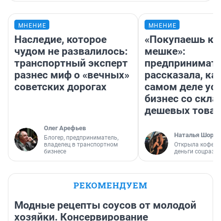
МНЕНИЕ
МНЕНИЕ
Наследие, которое
«Покупаешь ко
чудом не развалилось:
мешке»:
транспортный эксперт
предпринимат
разнес миф о «вечных»
рассказала, как
советских дорогах
самом деле ус
бизнес со скл
дешевых това
Олег Арефьев
Наталья Шорох
Блогер, предприниматель,
владелец в транспортном
Открыла кофейн
бизнесе
деньги соцразв
РЕКОМЕНДУЕМ
Модные рецепты соусов от молодой
хозяйки. Консервирование