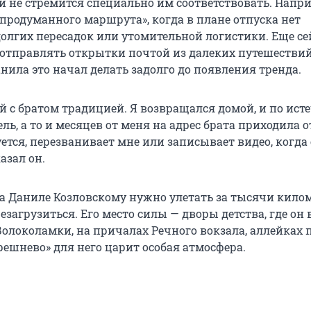
 и не стремится специально им соответствовать. Напри
«продуманного маршрута», когда в плане отпуска нет
долгих пересадок или утомительной логистики. Еще се
 отправлять открытки почтой из далеких путешествий
нила это начал делать задолго до появления тренда.
й с братом традицией. Я возвращался домой, и по ист
ль, а то и месяцев от меня на адрес брата приходила 
уется, перезванивает мне или записывает видео, когда 
азал он.
да Даниле Козловскому нужно улетать за тысячи кило
езагрузиться. Его место силы — дворы детства, где он 
Волоколамки, на причалах Речного вокзала, аллейках 
решнево» для него царит особая атмосфера.