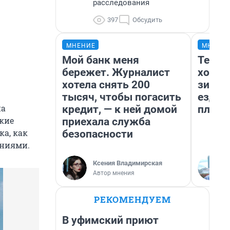
расследования
397
Обсудить
МНЕНИЕ
МНЕНИ
Мой банк меня
Тепло
бережет. Журналист
холод
хотела снять 200
зимой
тысяч, чтобы погасить
ездит
на
кредит, — к ней домой
плюсы
акие
приехала служба
а, как
безопасности
ениями.
Ксения Владимирская
Автор мнения
РЕКОМЕНДУЕМ
В уфимский приют