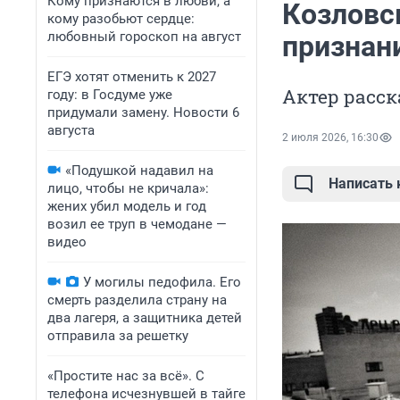
Кому признаются в любви, а
Козловс
кому разобьют сердце:
любовный гороскоп на август
признан
ЕГЭ хотят отменить к 2027
Актер расск
году: в Госдуме уже
придумали замену. Новости 6
августа
2 июля 2026, 16:30
«Подушкой надавил на
Написать
лицо, чтобы не кричала»:
жених убил модель и год
возил ее труп в чемодане —
видео
У могилы педофила. Его
смерть разделила страну на
два лагеря, а защитника детей
отправила за решетку
«Простите нас за всё». С
телефона исчезнувшей в тайге