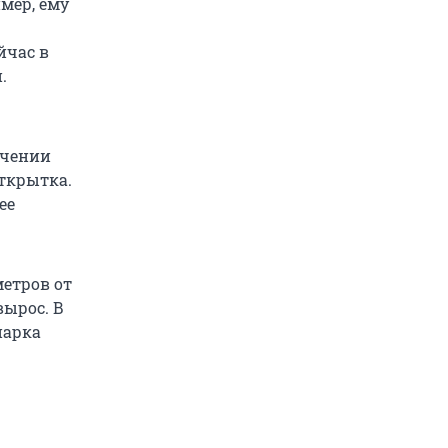
мер, ему
йчас в
.
ечении
открытка.
ее
метров от
вырос. В
парка