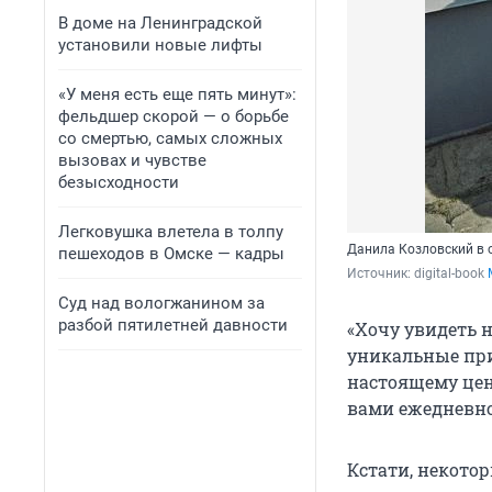
В доме на Ленинградской
установили новые лифты
«У меня есть еще пять минут»:
фельдшер скорой — о борьбе
со смертью, самых сложных
вызовах и чувстве
безысходности
Легковушка влетела в толпу
Данила Козловский в 
пешеходов в Омске — кадры
Источник: 
digital-book 
Суд над вологжанином за
разбой пятилетней давности
«Хочу увидеть 
уникальные при
настоящему ценн
вами ежедневно
Кстати, некото