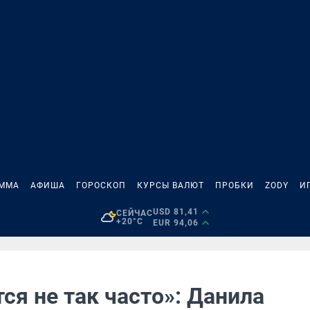
АММА
АФИША
ГОРОСКОП
КУРСЫ ВАЛЮТ
ПРОБКИ
ZODY
И
USD 81,41
СЕЙЧАС
+20°C
EUR 94,06
ся не так часто»: Данила