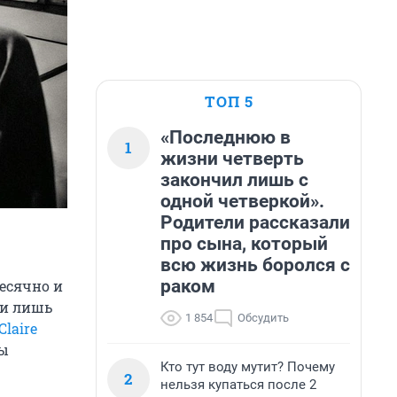
ТОП 5
«Последнюю в
1
жизни четверть
закончил лишь с
одной четверкой».
Родители рассказали
про сына, который
всю жизнь боролся с
раком
есячно и
ки лишь
1 854
Обсудить
Claire
бы
Кто тут воду мутит? Почему
2
нельзя купаться после 2