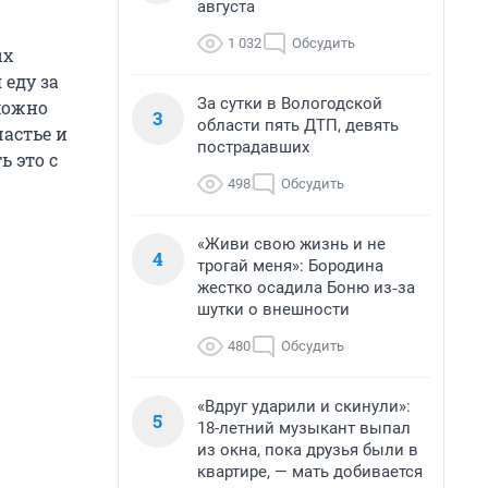
августа
1 032
Обсудить
ых
 еду за
За сутки в Вологодской
можно
3
области пять ДТП, девять
частье и
пострадавших
ь это с
498
Обсудить
«Живи свою жизнь и не
4
трогай меня»: Бородина
жестко осадила Боню из‑за
шутки о внешности
480
Обсудить
«Вдруг ударили и скинули»:
5
18-летний музыкант выпал
из окна, пока друзья были в
квартире, — мать добивается