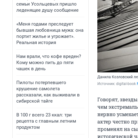
семьи Усольцевых пришло
леденящее душу сообщение
«Меня годами преследует
бывшая любовница мужа: она
портит жилье и угрожает».
Реальная история
Нам врали, что кофе вреден?
Кому можно пить до пяти
чашек в день
Данила Козловский л
Пилоты потерпевшего
Источник: 
digital-book 
крушение самолета
рассказали, как выживали в
Говорят, звезд
сибирской тайге
чем экстремаль
нервно усмехаетс
В 100 г всего 23 ккал: три
рецепта с главным летним
актер честно п
продуктом
променял на сы
исторической ч