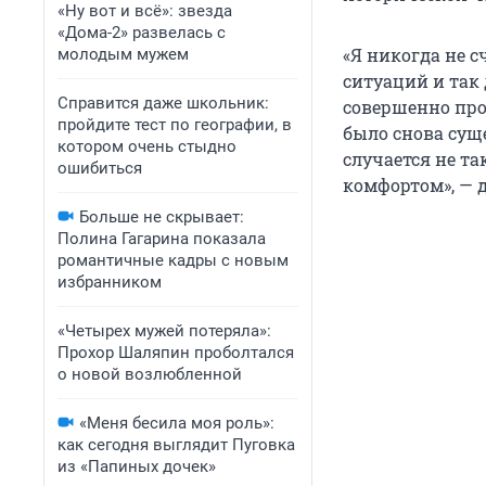
«Ну вот и всё»: звезда
«Дома-2» развелась с
«Я никогда не 
молодым мужем
ситуаций и так 
Справится даже школьник:
совершенно пр
пройдите тест по географии, в
было снова суще
котором очень стыдно
случается не та
ошибиться
комфортом», — 
Больше не скрывает:
Полина Гагарина показала
романтичные кадры с новым
избранником
«Четырех мужей потеряла»:
Прохор Шаляпин проболтался
о новой возлюбленной
«Меня бесила моя роль»:
как сегодня выглядит Пуговка
из «Папиных дочек»