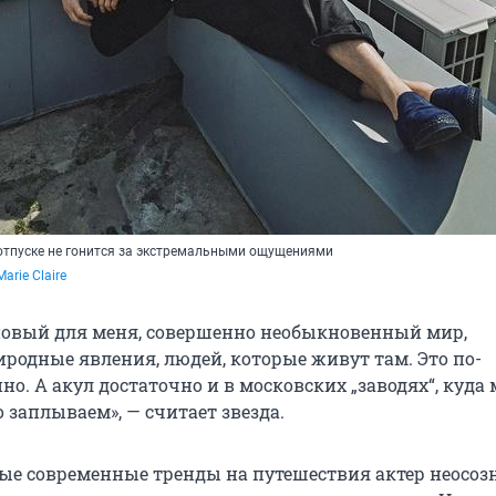
отпуске не гонится за экстремальными ощущениями
Marie Claire
новый для меня, совершенно необыкновенный мир,
родные явления, людей, которые живут там. Это по-
о. А акул достаточно и в московских „заводях“, куда 
 заплываем», — считает звезда.
рые современные тренды на путешествия актер неосоз