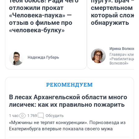
тебя боюсь! Ради чего
пургу». Врач — 
отложили прокат
смертельном д
«Человека-паука» —
который слож
отзыв о фильме про
обнаружить
«человека-булку»
Ирина Волкова
Главврач клини
Надежда Губарь
«Реабилитация 
Волковой»
РЕКОМЕНДУЕМ
В лесах Архангельской области много
лисичек: как их правильно пожарить
1 час
1 769
Обсудить
«Мужчины не терпят конкуренции». Порнозвезда из
Екатеринбурга впервые показала своего мужа