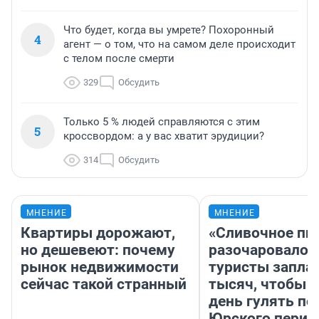
Что будет, когда вы умрете? Похоронный
4
агент — о том, что на самом деле происходит
с телом после смерти
329
Обсудить
Только 5 % людей справляются с этим
5
кроссвордом: а у вас хватит эрудиции?
314
Обсудить
МНЕНИЕ
МНЕНИЕ
Квартиры дорожают,
«Сливочное пи
но дешевеют: почему
разочаровало»
рынок недвижимости
туристы запла
сейчас такой странный
тысяч, чтобы 
день гулять по
Юрского перио