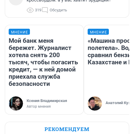
кроссвордом: а у вас хватит эрудиции?
319
Обсудить
МНЕНИЕ
МНЕНИЕ
Мой банк меня
«Машина прост
бережет. Журналист
полетела». Вод
хотела снять 200
сравнил бензин
тысяч, чтобы погасить
Казахстане и Р
кредит, — к ней домой
приехала служба
безопасности
Ксения Владимирская
Анатолий Кузн
Автор мнения
РЕКОМЕНДУЕМ