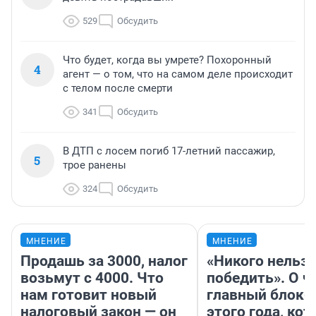
529
Обсудить
Что будет, когда вы умрете? Похоронный
4
агент — о том, что на самом деле происходит
с телом после смерти
341
Обсудить
В ДТП с лосем погиб 17-летний пассажир,
5
трое ранены
324
Обсудить
МНЕНИЕ
МНЕНИЕ
Продашь за 3000, налог
«Никого нельз
возьмут с 4000. Что
победить». О ч
нам готовит новый
главный блокб
налоговый закон — он
этого года, ко