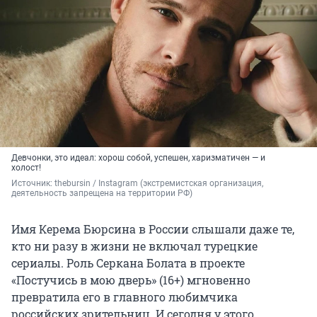
Девчонки, это идеал: хорош собой, успешен, харизматичен — и
холост!
Источник: 
thebursin / Instagram (экстремистская организация, 
деятельность запрещена на территории РФ)
Имя Керема Бюрсина в России слышали даже те,
кто ни разу в жизни не включал турецкие
сериалы. Роль Серкана Болата в проекте
«Постучись в мою дверь» (16+) мгновенно
превратила его в главного любимчика
российских зрительниц. И сегодня у этого