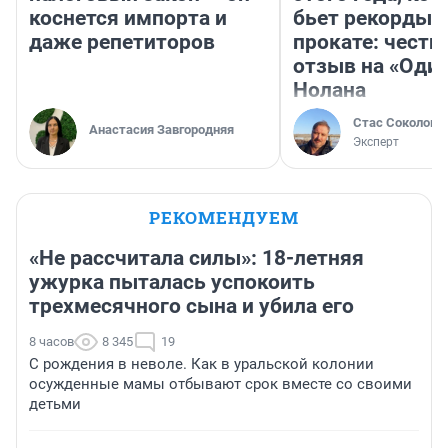
коснется импорта и
бьет рекорды 
даже репетиторов
прокате: честн
отзыв на «Оди
Нолана
Стас Соколов
Анастасия Завгородняя
Эксперт
РЕКОМЕНДУЕМ
«Не рассчитала силы»: 18-летняя
ужурка пыталась успокоить
трехмесячного сына и убила его
8 часов
8 345
19
С рождения в неволе. Как в уральской колонии
осужденные мамы отбывают срок вместе со своими
детьми