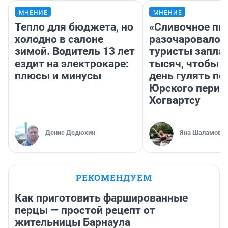
МНЕНИЕ
МНЕНИЕ
Тепло для бюджета, но
«Сливочное пи
холодно в салоне
разочаровало»
зимой. Водитель 13 лет
туристы запла
ездит на электрокаре:
тысяч, чтобы 
плюсы и минусы
день гулять по
Юрского перио
Хогвартсу
Денис Дедюхин
Яна Шаламова
РЕКОМЕНДУЕМ
Как приготовить фаршированные
перцы — простой рецепт от
жительницы Барнаула