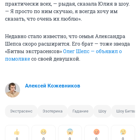
практически всех, — рыдая, сказала Юлия в шоу.
— Я просто по ним скучаю, я всегда хочу им
сказать, что очень их люблю».
Недавно стало известно, что семья Александра
Шепса скоро расширится. Его брат — тоже звезда
«Битвы экстрасенсов»
Олег Шепс — объявил о
помолвке
со своей девушкой.
Алексей Кожевников
Экстрасенс
Эзотерика
Гадание
Шоу
Шоу Битва э
0
0
0
0
0