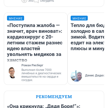
393
Обсудить
МНЕНИЕ
МНЕНИЕ
«Поступила жалоба —
Тепло для бюд
значит, врач виноват»:
холодно в сало
кардиохирург с 20-
зимой. Водител
летним стажем разнес
ездит на элект
идею властей
плюсы и мину
увольнять медиков за
хамство
Роман Рисберг
Выполнил более 7000
лечебных и диагностических
Денис Дедюхи
вмешательств на сердце и
сосудах.
РЕКОМЕНДУЕМ
«Она крикнула: „Дядя Боря!“»: