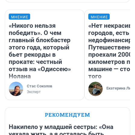
МНЕНИЕ
МНЕНИЕ
«Никого нельзя
«Нет некрасив
победить». О чем
городов, есть
главный блокбастер
недофинансиро
этого года, который
Путешественн
бьет рекорды в
проехали 2000
прокате: честный
километров по 
отзыв на «Одиссею»
машине — стои
Нолана
того
Стас Соколов
Екатерина Лит
Эксперт
РЕКОМЕНДУЕМ
Накипело у младшей сестры: «Она
уехала жить, а я осталась быть