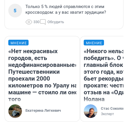
Только 5 % людей справляются с этим
5
кроссвордом: а у вас хватит эрудиции?
330
Обсудить
МНЕНИЕ
МНЕНИЕ
«Нет некрасивых
«Никого нельз
городов, есть
победить». О ч
недофинансированные».
главный блокб
Путешественники
этого года, ко
проехали 2000
бьет рекорды 
километров по Уралу на
прокате: честн
машине — стоило ли оно
отзыв на «Оди
того
Нолана
Стас Соколов
Екатерина Литкевич
Эксперт