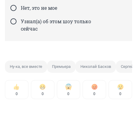
Нет, это не мое
Узнал(а) об этом шоу только
сейчас
Ну-ка, все вместе
Премьера
Николай Басков
Сергей 
0
0
0
0
0