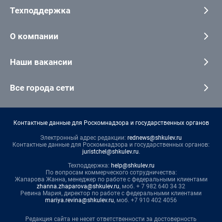
Техподдержка
О компании
Наши вакансии
Все города сети
Контактные данные для Роскомнадзора и государственных органов
Электронный адрес редакции:
rednews@shkulev.ru
Контактные данные для Роскомнадзора и государственных органов:
juristchel@shkulev.ru
.
Техподдержка:
help@shkulev.ru
По вопросам коммерческого сотрудничества:
Жапарова Жанна, менеджер по работе с федеральными клиентами
zhanna.zhaparova@shkulev.ru
, моб. + 7 982 640 34 32
Ревина Мария, директор по работе с федеральными клиентами
mariya.revina@shkulev.ru
, моб. +7 910 402 4056
Редакция сайта не несет ответственности за достоверность