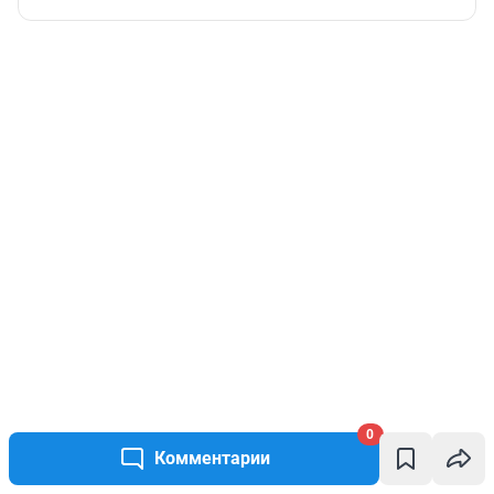
0
Анна Хемлих
Комментарии
Корреспондент evergreen-редакции