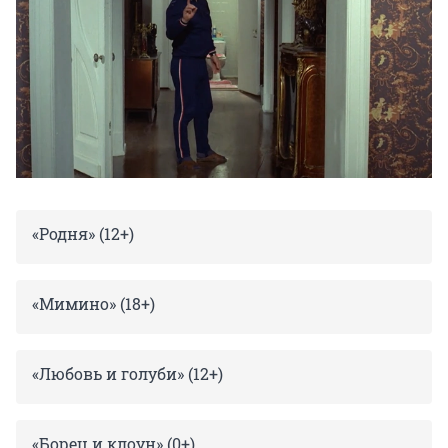
«Родня» (12+)
«Мимино» (18+)
«Любовь и голуби» (12+)
«Борец и клоун» (0+)