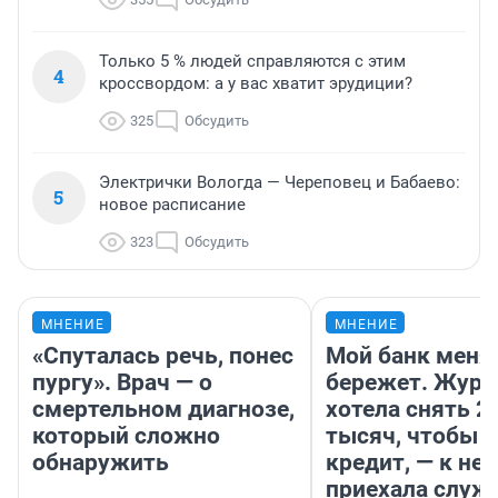
Только 5 % людей справляются с этим
4
кроссвордом: а у вас хватит эрудиции?
325
Обсудить
Электрички Вологда — Череповец и Бабаево:
5
новое расписание
323
Обсудить
МНЕНИЕ
МНЕНИЕ
«Спуталась речь, понес
Мой банк меня
пургу». Врач — о
бережет. Журн
смертельном диагнозе,
хотела снять 2
который сложно
тысяч, чтобы п
обнаружить
кредит, — к не
приехала служ