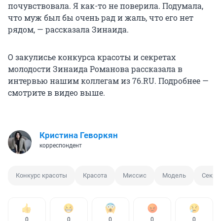
почувствовала. Я как-то не поверила. Подумала,
что муж был бы очень рад и жаль, что его нет
рядом, — рассказала Зинаида.
О закулисье конкурса красоты и секретах
молодости Зинаида Романова рассказала в
интервью нашим коллегам из 76.RU. Подробнее —
смотрите в видео выше.
Кристина Геворкян
корреспондент
Конкурс красоты
Красота
Миссис
Модель
Секре
0
0
0
0
0