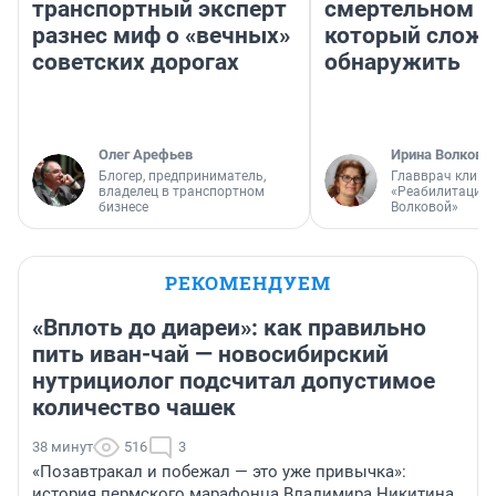
транспортный эксперт
смертельном д
разнес миф о «вечных»
который слож
советских дорогах
обнаружить
Олег Арефьев
Ирина Волкова
Блогер, предприниматель,
Главврач клини
владелец в транспортном
«Реабилитация 
бизнесе
Волковой»
РЕКОМЕНДУЕМ
«Вплоть до диареи»: как правильно
пить иван-чай — новосибирский
нутрициолог подсчитал допустимое
количество чашек
38 минут
516
3
«Позавтракал и побежал — это уже привычка»:
история пермского марафонца Владимира Никитина