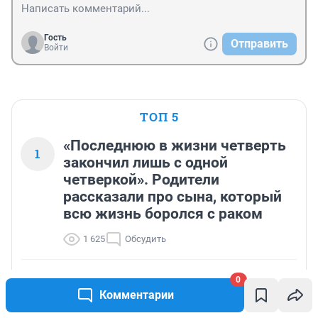
Гость
Отправить
Войти
ТОП 5
«Последнюю в жизни четверть
1
закончил лишь с одной
четверкой». Родители
рассказали про сына, который
всю жизнь боролся с раком
1 625
Обсудить
Кто тут воду мутит? Почему нельзя купаться
0
2
после 2 августа
Комментарии
1 031
Обсудить