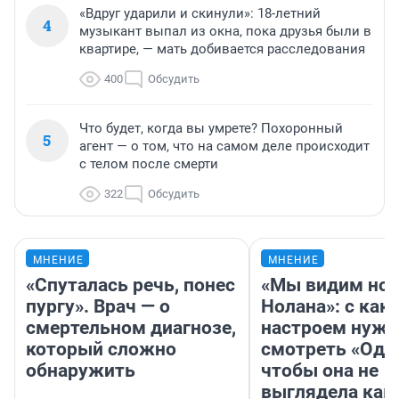
«Вдруг ударили и скинули»: 18-летний
4
музыкант выпал из окна, пока друзья были в
квартире, — мать добивается расследования
400
Обсудить
Что будет, когда вы умрете? Похоронный
5
агент — о том, что на самом деле происходит
с телом после смерти
322
Обсудить
МНЕНИЕ
МНЕНИЕ
«Спуталась речь, понес
«Мы видим нов
пургу». Врач — о
Нолана»: с как
смертельном диагнозе,
настроем нужн
который сложно
смотреть «Оди
обнаружить
чтобы она не
выглядела как