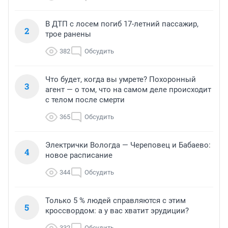
В ДТП с лосем погиб 17-летний пассажир,
2
трое ранены
382
Обсудить
Что будет, когда вы умрете? Похоронный
3
агент — о том, что на самом деле происходит
с телом после смерти
365
Обсудить
Электрички Вологда — Череповец и Бабаево:
4
новое расписание
344
Обсудить
Только 5 % людей справляются с этим
5
кроссвордом: а у вас хватит эрудиции?
332
Обсудить