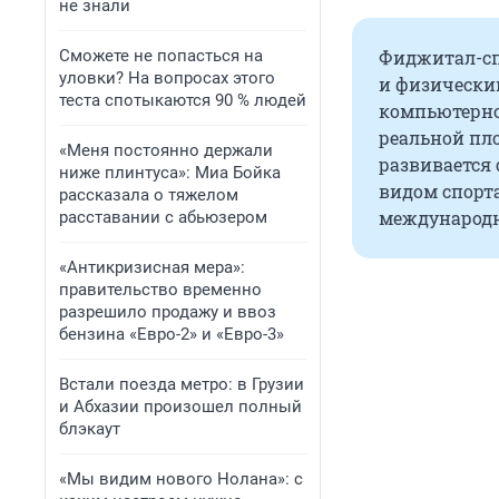
не знали
Сможете не попасться на
Фиджитал-сп
уловки? На вопросах этого
и физически
теста спотыкаются 90 % людей
компьютерно
реальной пл
«Меня постоянно держали
развивается 
ниже плинтуса»: Миа Бойка
видом спорт
рассказала о тяжелом
международны
расставании с абьюзером
«Антикризисная мера»:
правительство временно
разрешило продажу и ввоз
бензина «Евро-2» и «Евро-3»
Встали поезда метро: в Грузии
и Абхазии произошел полный
блэкаут
«Мы видим нового Нолана»: с