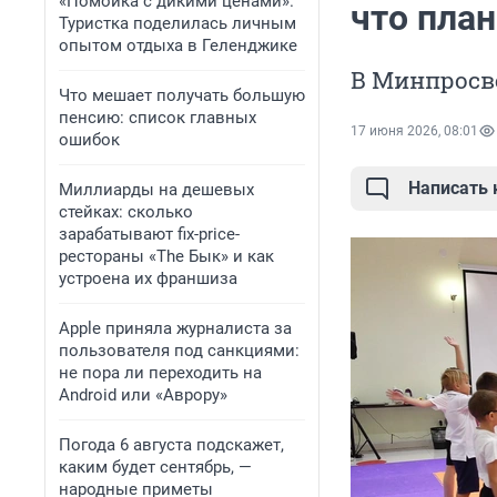
«Помойка с дикими ценами».
что пла
Туристка поделилась личным
опытом отдыха в Геленджике
В Минпросв
Что мешает получать большую
пенсию: список главных
17 июня 2026, 08:01
ошибок
Написать
Миллиарды на дешевых
стейках: сколько
зарабатывают fix-price-
рестораны «The Бык» и как
устроена их франшиза
Apple приняла журналиста за
пользователя под санкциями:
не пора ли переходить на
Android или «Аврору»
Погода 6 августа подскажет,
каким будет сентябрь, —
народные приметы