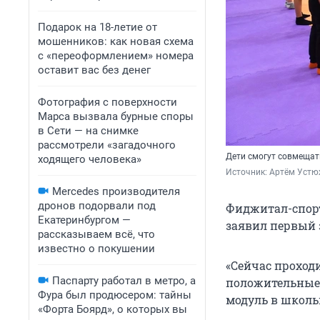
Подарок на 18-летие от
мошенников: как новая схема
с «переоформлением» номера
оставит вас без денег
Фотография с поверхности
Марса вызвала бурные споры
в Сети — на снимке
рассмотрели «загадочного
Дети смогут совмеща
ходящего человека»
Источник: 
Артём Устю
Mercedes производителя
дронов подорвали под
Фиджитал-спорт
Екатеринбургом —
заявил первый 
рассказываем всё, что
известно о покушении
«Сейчас проход
Паспарту работал в метро, а
положительные 
Фура был продюсером: тайны
модуль в школь
«Форта Боярд», о которых вы