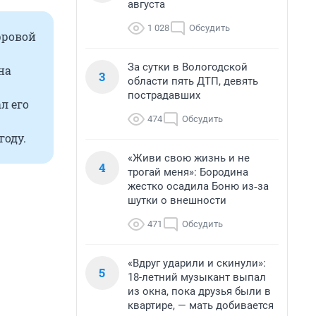
августа
1 028
Обсудить
фровой
За сутки в Вологодской
на
3
области пять ДТП, девять
пострадавших
л его
474
Обсудить
году.
«Живи свою жизнь и не
4
трогай меня»: Бородина
жестко осадила Боню из‑за
шутки о внешности
471
Обсудить
«Вдруг ударили и скинули»:
5
18-летний музыкант выпал
из окна, пока друзья были в
квартире, — мать добивается