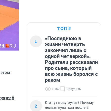
ТОП 5
«Последнюю в
1
жизни четверть
закончил лишь с
одной четверкой».
Родители рассказали
про сына, который
 этом
всю жизнь боролся с
раком
1 152
Обсудить
ативный
Кто тут воду мутит? Почему
2
нельзя купаться после 2