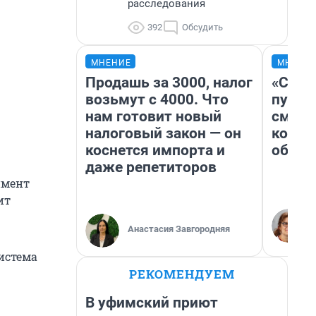
расследования
392
Обсудить
МНЕНИЕ
МНЕНИ
Продашь за 3000, налог
«Спут
возьмут с 4000. Что
пургу»
нам готовит новый
смерт
налоговый закон — он
котор
коснется импорта и
обнар
даже репетиторов
имент
ит
Анастасия Завгородняя
истема
РЕКОМЕНДУЕМ
В уфимский приют