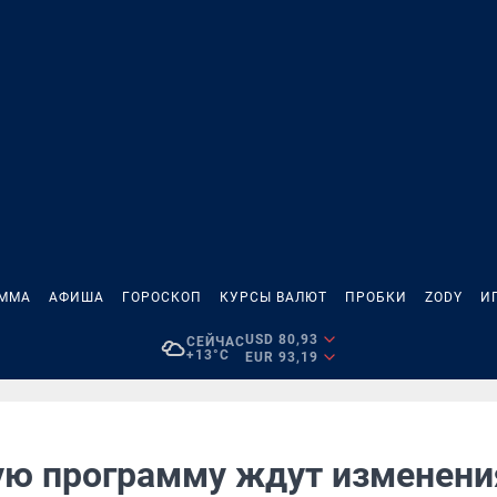
АММА
АФИША
ГОРОСКОП
КУРСЫ ВАЛЮТ
ПРОБКИ
ZODY
И
USD 80,93
СЕЙЧАС
+13°C
EUR 93,19
ю программу ждут изменени