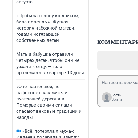
августа
«Пробила голову ковшиком,
била поленом». Жуткая
история набожной матери,
годами истязавшей
собственных детей
КОММЕНТАР
Мать и бабушка отравили
четырех детей, чтобы они не
уехали к отцу, — тела
пролежали в квартире 13 дней
«Оно настоящее, не
пафосное»: как жители
Гость
пустеющей деревни в
Войти
Поморье своими силами
спасают вековые традиции и
наряды
«Всё, потеряла я мужа»:
Ивлеева подарила Филиппу