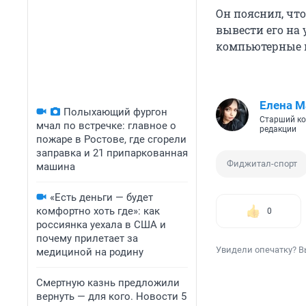
Он пояснил, чт
вывести его на
компьютерные 
Елена М
Полыхающий фургон
Старший ко
мчал по встречке: главное о
редакции
пожаре в Ростове, где сгорели
заправка и 21 припаркованная
Фиджитал-спорт
машина
«Есть деньги — будет
комфортно хоть где»: как
0
россиянка уехала в США и
почему прилетает за
Увидели опечатку? В
медициной на родину
Смертную казнь предложили
вернуть — для кого. Новости 5