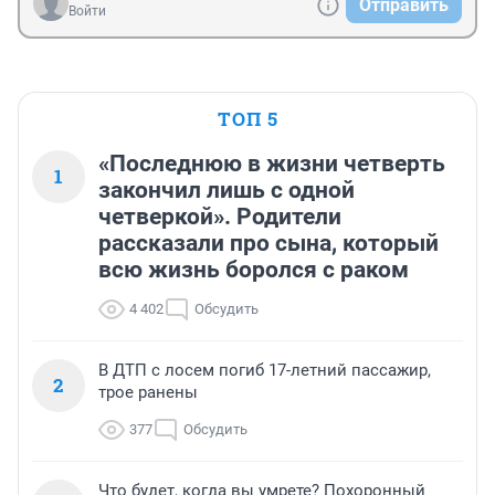
Отправить
Войти
ТОП 5
«Последнюю в жизни четверть
1
закончил лишь с одной
четверкой». Родители
рассказали про сына, который
всю жизнь боролся с раком
4 402
Обсудить
В ДТП с лосем погиб 17-летний пассажир,
2
трое ранены
377
Обсудить
Что будет, когда вы умрете? Похоронный