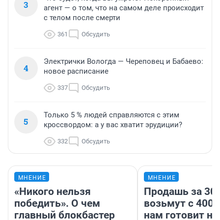
3
агент — о том, что на самом деле происходит
с телом после смерти
361
Обсудить
Электрички Вологда — Череповец и Бабаево:
4
новое расписание
337
Обсудить
Только 5 % людей справляются с этим
5
кроссвордом: а у вас хватит эрудиции?
332
Обсудить
МНЕНИЕ
МНЕНИЕ
«Никого нельзя
Продашь за 300
победить». О чем
возьмут с 4000
главный блокбастер
нам готовит н