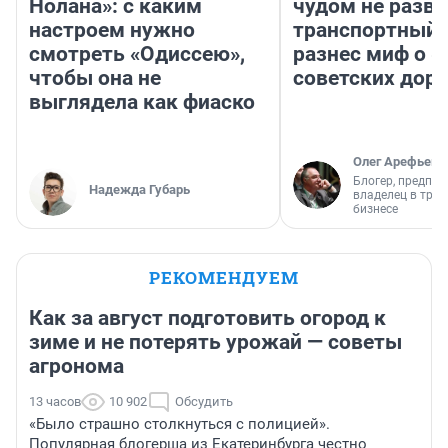
Нолана»: с каким
чудом не разва
настроем нужно
транспортный 
смотреть «Одиссею»,
разнес миф о 
чтобы она не
советских доро
выглядела как фиаско
Олег Арефьев
Блогер, предпри
Надежда Губарь
владелец в тра
бизнесе
РЕКОМЕНДУЕМ
Как за август подготовить огород к
зиме и не потерять урожай — советы
агронома
13 часов
10 902
Обсудить
«Было страшно столкнуться с полицией».
Популярная блогерша из Екатеринбурга честно