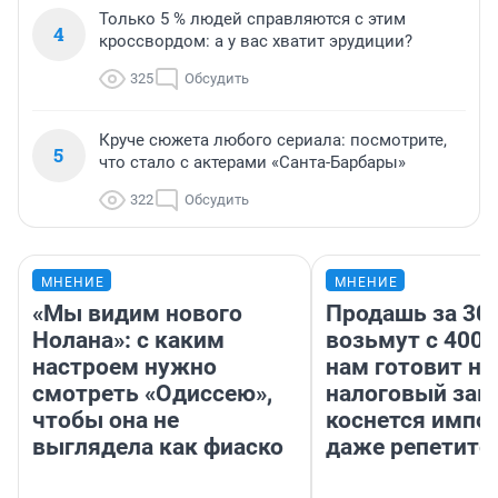
Только 5 % людей справляются с этим
4
кроссвордом: а у вас хватит эрудиции?
325
Обсудить
Круче сюжета любого сериала: посмотрите,
5
что стало с актерами «Санта-Барбары»
322
Обсудить
МНЕНИЕ
МНЕНИЕ
«Мы видим нового
Продашь за 300
Нолана»: с каким
возьмут с 4000
настроем нужно
нам готовит н
смотреть «Одиссею»,
налоговый зако
чтобы она не
коснется импор
выглядела как фиаско
даже репетито