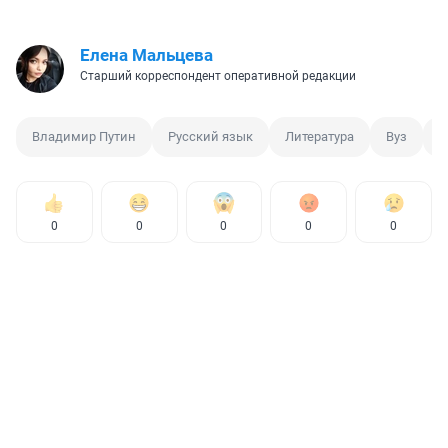
Елена Мальцева
Старший корреспондент оперативной редакции
Владимир Путин
Русский язык
Литература
Вуз
Ф
0
0
0
0
0